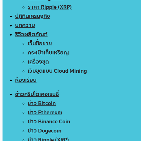
ราคา Ripple (XRP)
ปฏิทินเศรษฐกิจ
บทความ
รีวิวผลิตภัณฑ์
เว็บซื้อขาย
กระเป๋าเก็บเหรียญ
เครื่องขุด
เว็บขุดแบบ Cloud Mining
ห้องเรียน
ข่าวคริปโตเคอเรนซี่
ข่าว Bitcoin
ข่าว Ethereum
ข่าว Binance Coin
ข่าว Dogecoin
ข่าว Ripple (XRP)