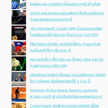
Stablecoin รองรับการโอนเงินรวดเร็วข้ามโลก
สุดจัด! เทรดเดอร์อายุน้อยฟันกำไรเกือบครึ่งล้าน
ด้วยกลยุทธ์เทรดตามเศรษฐี
‘เต๋า เศรษฐพงศ์’ งานเข้า NAS โดนแฮกเกอร์ฝัง
ไวรัสเรียกค่าไถ่ Bitcoin เป็นจำนวน 0.07 BTC
ไต้หวันยกระดับเข้ม จ่อบังคับใช้กฏ Travel Rule
คุมโอนคริปโทฯ เริ่ม ต.ค. นี้
ตลาดคริปโทฯ ฟื้น! Bitcoin ยื้อแถว $64,700 ลุ้น
ทะลุผ่านกรอบ $65,000
ปูตินตัดหน้าทรัมป์ เซ็นลงนามอนุมัติกฎหมายคริป
โทฯ ฉบับแรก เริ่มมีผลบังคับใช้ 1 ก.ย. นี้
Strategy เข้าร่วม Invest America สมทบทุน
8,200 บาท/ปี เข้าบัญชีทรัมป์แจกบุตรพนักงาน
CryptoQuant ส่งสัญญาณตลาดหมีเข้าสู่โค้ง