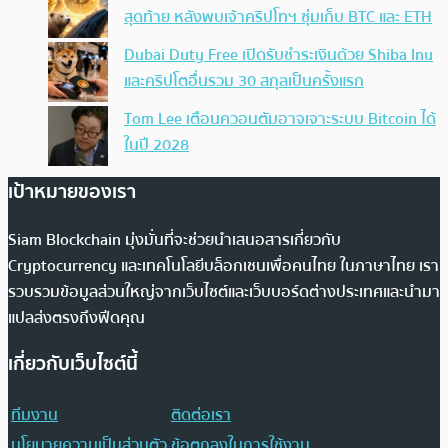
สุดท้าย หลังพบเจ้าคริปโทฯ ซุ่มเก็บ BTC และ ETH
Dubai Duty Free เปิดรับชำระเงินด้วย Shiba Inu
และคริปโตอื่นรวม 30 สกุลเป็นครั้งแรก
Tom Lee เตือนควอนตัมอาจเจาะระบบ Bitcoin ได้
ในปี 2028
เป้าหมายของเรา
Siam Blockchain มุ่งมั่นที่จะช่วยนำเสนอสารเกี่ยวกับ
Cryptocurrency และเทคโนโลยีบล็อกเชนเพื่อคนไทย ในภาษาไทย เรา
รวบรวมข้อมูลส่วนใหญ่จากเว็บไซต์และเว็บบอร์ดต่างประเทศและนำมา
แปลส่งตรงถึงฟีดคุณ
เกี่ยวกับเว็บไซต์นี้
ทีมงาน
ติดต่อเรา
นโยบายความเป็นส่วนตัว
ข้อตกลงในการใช้งาน