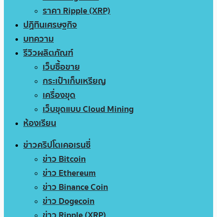
ราคา Ripple (XRP)
ปฏิทินเศรษฐกิจ
บทความ
รีวิวผลิตภัณฑ์
เว็บซื้อขาย
กระเป๋าเก็บเหรียญ
เครื่องขุด
เว็บขุดแบบ Cloud Mining
ห้องเรียน
ข่าวคริปโตเคอเรนซี่
ข่าว Bitcoin
ข่าว Ethereum
ข่าว Binance Coin
ข่าว Dogecoin
ข่าว Ripple (XRP)