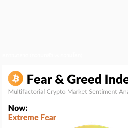
สภาวะตลาด (ความกลัว vs ความโลภ)