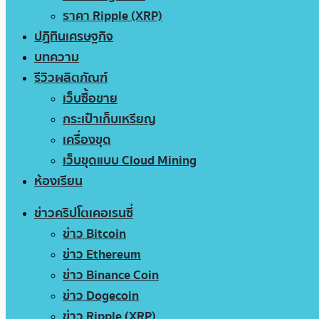
ราคา Ripple (XRP)
ปฏิทินเศรษฐกิจ
บทความ
รีวิวผลิตภัณฑ์
เว็บซื้อขาย
กระเป๋าเก็บเหรียญ
เครื่องขุด
เว็บขุดแบบ Cloud Mining
ห้องเรียน
ข่าวคริปโตเคอเรนซี่
ข่าว Bitcoin
ข่าว Ethereum
ข่าว Binance Coin
ข่าว Dogecoin
ข่าว Ripple (XRP)