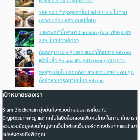
หลังข้อตกลงฮอร์มุซใกล้ยุติ
S&P 500 ทำจุดสูงสุดใหม่ แต่ Bitcoin ไม่ตาม
ตลาดเปลี่ยน หรือ คนเปลี่ยน?
3 เหตุผลทำไมราคา Cardano (Ada) ถึงพุ่งแรง
22% ในสัปดาห์เดียว
นักลงทุน Uber รุ่นแรก แนะนำให้เทขาย Bitcoin
เพื่อไปซื้อ Solana และ Bittensor (TAO) แทน
สหรัฐฯ เริ่มไม่ปลอดภัย? ชายชาวมิสซูรี 3 คน ถูก
ตั้งข้อหาบุกรุกบ้านขโมย Bitcoin
เป้าหมายของเรา
Siam Blockchain มุ่งมั่นที่จะช่วยนำเสนอสารเกี่ยวกับ
Cryptocurrency และเทคโนโลยีบล็อกเชนเพื่อคนไทย ในภาษาไทย เรา
รวบรวมข้อมูลส่วนใหญ่จากเว็บไซต์และเว็บบอร์ดต่างประเทศและนำมา
แปลส่งตรงถึงฟีดคุณ