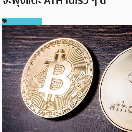
จะพุ่งแตะ ATH ในเร็ว ๆ นี้
ราคา Ethereum