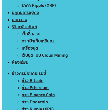
ราคา Ripple (XRP)
ปฏิทินเศรษฐกิจ
บทความ
รีวิวผลิตภัณฑ์
เว็บซื้อขาย
กระเป๋าเก็บเหรียญ
เครื่องขุด
เว็บขุดแบบ Cloud Mining
ห้องเรียน
ข่าวคริปโตเคอเรนซี่
ข่าว Bitcoin
ข่าว Ethereum
ข่าว Binance Coin
ข่าว Dogecoin
ข่าว Ripple (XRP)