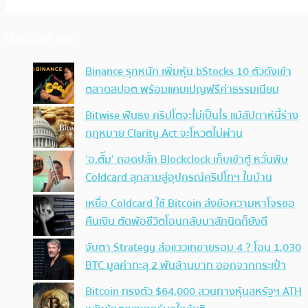
ประเด็นล่าสุด
Binance รุกหนัก เพิ่มหุ้น bStocks 10 ตัวดังเข้า
ตลาดสปอต พร้อมแคมเปญฟรีค่าธรรมเนียม
Bitwise ฟันธง คริปโตจะไม่เป็นไร แม้สัปดาห์นี้ร่าง
กฎหมาย Clarity Act จะโหวตไม่ผ่าน
‘อ.ตั๊ม’ ถอดปลั้ก Blockclock เก็บเข้าตู้ หวั่นพิษ
Coldcard ลุกลามสู่อุปกรณ์คริปโทฯ ในบ้าน
เหยื่อ Coldcard ใช้ Bitcoin ส่งข้อความหาโจรขอ
คืนเงิน ตัดพ้อชีวิตโอนกลับมาสักนิดก็ยังดี
จับตา Strategy ส่อแววเทขายรอบ 4 ? โอน 1,030
BTC มูลค่าทะลุ 2 พันล้านบาท ออกจากกระเป๋า
Bitcoin ทรงตัว $64,000 สวนทางหุ้นสหรัฐฯ ATH