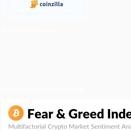
ติดตามเราบน Facebook
สภาวะตลาด (ความกลัว vs ความโลภ)