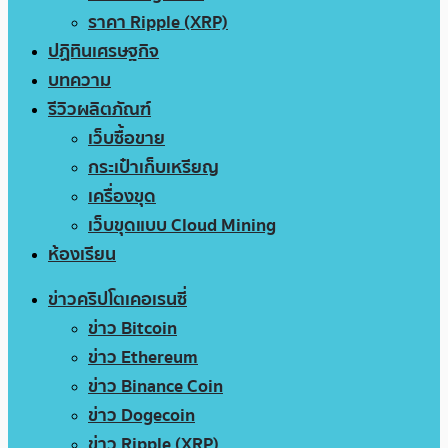
ราคา Ripple (XRP)
ปฏิทินเศรษฐกิจ
บทความ
รีวิวผลิตภัณฑ์
เว็บซื้อขาย
กระเป๋าเก็บเหรียญ
เครื่องขุด
เว็บขุดแบบ Cloud Mining
ห้องเรียน
ข่าวคริปโตเคอเรนซี่
ข่าว Bitcoin
ข่าว Ethereum
ข่าว Binance Coin
ข่าว Dogecoin
ข่าว Ripple (XRP)