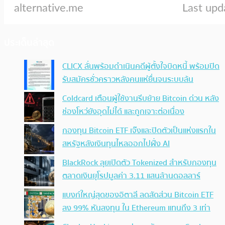
ประเด็นล่าสุด
CLICX ลั่นพร้อมดำเนินคดีผู้ตั้งใจบิดหนี้ พร้อมปิด
รับสมัครชั่วคราวหลังคนแห่ยื่นจนระบบล้น
Coldcard เตือนผู้ใช้งานรีบย้าย Bitcoin ด่วน หลัง
ช่องโหว่ยังอุดไม่ได้ และถูกเจาะต่อเนื่อง
กองทุน Bitcoin ETF เจ๊งและปิดตัวเป็นแห่งแรกใน
สหรัฐหลังเงินทุนไหลออกไปฝั่ง AI
BlackRock ลุยเปิดตัว Tokenized สำหรับกองทุน
ตลาดเงินยุโรปมูลค่า 3.11 แสนล้านดอลลาร์
แบงก์ใหญ่สุดของอิตาลี ลดสัดส่วน Bitcoin ETF
ลง 99% หันลงทุน ใน Ethereum แทนถึง 3 เท่า