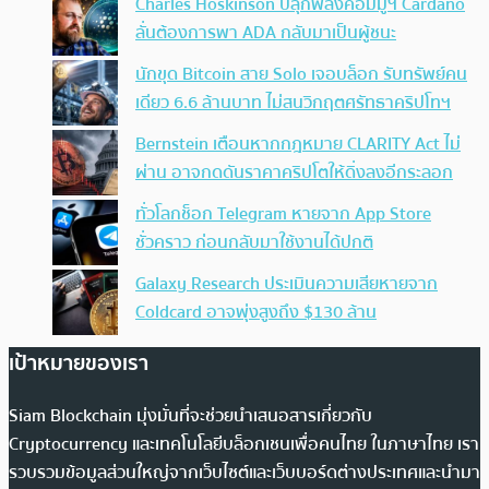
Charles Hoskinson ปลุกพลังคอมมูฯ Cardano
ลั่นต้องการพา ADA กลับมาเป็นผู้ชนะ
นักขุด Bitcoin สาย Solo เจอบล็อก รับทรัพย์คน
เดียว 6.6 ล้านบาท ไม่สนวิกฤตศรัทธาคริปโทฯ
Bernstein เตือนหากกฎหมาย CLARITY Act ไม่
ผ่าน อาจกดดันราคาคริปโตให้ดิ่งลงอีกระลอก
ทั่วโลกช็อก Telegram หายจาก App Store
ชั่วคราว ก่อนกลับมาใช้งานได้ปกติ
Galaxy Research ประเมินความเสียหายจาก
Coldcard อาจพุ่งสูงถึง $130 ล้าน
เป้าหมายของเรา
Siam Blockchain มุ่งมั่นที่จะช่วยนำเสนอสารเกี่ยวกับ
Cryptocurrency และเทคโนโลยีบล็อกเชนเพื่อคนไทย ในภาษาไทย เรา
รวบรวมข้อมูลส่วนใหญ่จากเว็บไซต์และเว็บบอร์ดต่างประเทศและนำมา