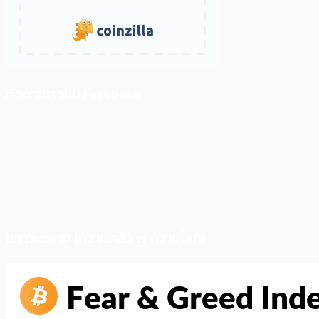
ติดตามเราบน Facebook
สภาวะตลาด (ความกลัว vs ความโลภ)