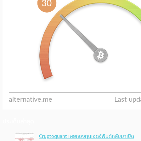
ประเด็นล่าสุด
Cryptoquant เผยกองทุนเฮดจ์ฟันด์กลับมาเปิด