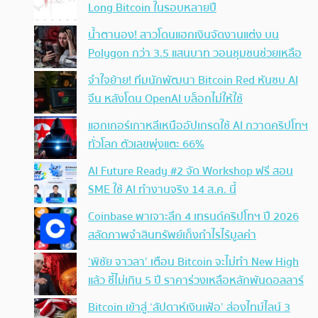
Long Bitcoin ในรอบหลายปี
น้ำตานอง! สาวโดนแฮกเงินจัดงานแต่ง บน
Polygon กว่า 3.5 แสนบาท วอนชุมชนช่วยเหลือ
จำใจย้าย! ทีมนักพัฒนา Bitcoin Red หันซบ AI
จีน หลังโดน OpenAI บล็อกไม่ให้ใช้
แฮกเกอร์เกาหลีเหนืออัปเกรดใช้ AI กวาดคริปโทฯ
ทั่วโลก ตัวเลขพุ่งแตะ 66%
AI Future Ready #2 จัด Workshop ฟรี สอน
SME ใช้ AI ทำงานจริง 14 ส.ค. นี้
Coinbase พาเจาะลึก 4 เทรนด์คริปโทฯ ปี 2026
สลัดภาพจำสินทรัพย์เก็งกำไรไร้มูลค่า
‘พิชัย จาวลา’ เตือน Bitcoin จะไม่ทำ New High
แล้ว ชี้ไม่เกิน 5 ปี ราคาร่วงเหลือหลักพันดอลลาร์
Bitcoin เข้าสู่ ‘สัปดาห์เงินเฟ้อ’ ส่องไทม์ไลน์ 3