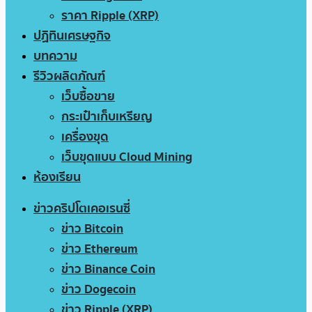
ราคา Ripple (XRP)
ปฏิทินเศรษฐกิจ
บทความ
รีวิวผลิตภัณฑ์
เว็บซื้อขาย
กระเป๋าเก็บเหรียญ
เครื่องขุด
เว็บขุดแบบ Cloud Mining
ห้องเรียน
ข่าวคริปโตเคอเรนซี่
ข่าว Bitcoin
ข่าว Ethereum
ข่าว Binance Coin
ข่าว Dogecoin
ข่าว Ripple (XRP)