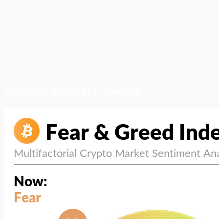
สภาวะตลาด (ความกลัว vs ความโลภ)