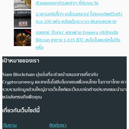
ตัวเลขเศรษฐกิจสหรัฐฯ ที่ต้องระวัง
อวสานคริปโทฯ เกลื่อนตลาด! โปรเจกต์แห่ปิดตัว
ทะลุ 100 แห่ง หลังแฮ็กระบาด-เงินทุนหดหาย
กลยุทธ์ ‘ถือทน’ แตกพ่าย Empery บริษัทคลัง
Bitcoin เทขาย 1,635 BTC เหลือในพอร์ตไม่ถึง
ครึ่ง
เป้าหมายของเรา
Siam Blockchain มุ่งมั่นที่จะช่วยนำเสนอสารเกี่ยวกับ
Cryptocurrency และเทคโนโลยีบล็อกเชนเพื่อคนไทย ในภาษาไทย เรา
รวบรวมข้อมูลส่วนใหญ่จากเว็บไซต์และเว็บบอร์ดต่างประเทศและนำมา
แปลส่งตรงถึงฟีดคุณ
เกี่ยวกับเว็บไซต์นี้
ทีมงาน
ติดต่อเรา