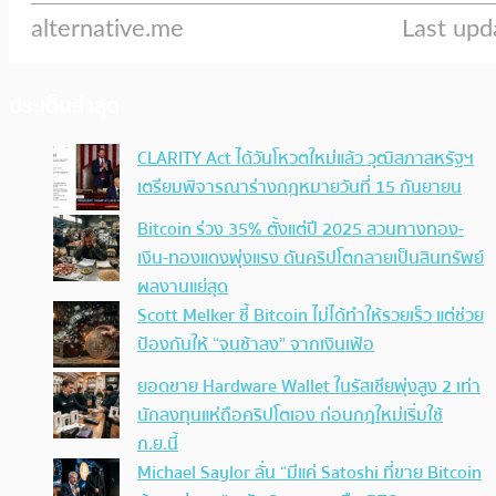
ประเด็นล่าสุด
CLARITY Act ได้วันโหวตใหม่แล้ว วุฒิสภาสหรัฐฯ
เตรียมพิจารณาร่างกฎหมายวันที่ 15 กันยายน
Bitcoin ร่วง 35% ตั้งแต่ปี 2025 สวนทางทอง-
เงิน-ทองแดงพุ่งแรง ดันคริปโตกลายเป็นสินทรัพย์
ผลงานแย่สุด
Scott Melker ชี้ Bitcoin ไม่ได้ทำให้รวยเร็ว แต่ช่วย
ป้องกันให้ “จนช้าลง” จากเงินเฟ้อ
ยอดขาย Hardware Wallet ในรัสเซียพุ่งสูง 2 เท่า
นักลงทุนแห่ถือคริปโตเอง ก่อนกฎใหม่เริ่มใช้
ก.ย.นี้
Michael Saylor ลั่น “มีแค่ Satoshi ที่ขาย Bitcoin