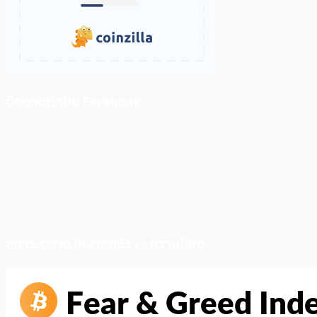
ติดตามเราบน Facebook
สภาวะตลาด (ความกลัว vs ความโลภ)