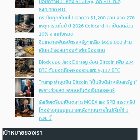
น้อยกว่าผม” หลัง Strategy ถือ BTC ทะลุ
840,000 BTC
คริปโตถูกขโมยไปแล้วกว่า $1,200 ล้าน จาก 276
เหตุการณ์ในปี ปี 2026 Coldcard คิดเป็นสัดส่วน
10% จากทั้งหมด
จีนเทขายพันธบัตรสหรัฐฯเหลือ $659,000 ล้าน
เดินหน้าสะสมทองคำต่อเนื่องแทน
Block ของ Jack Dorsey ช้อน Bitcoin เพิ่ม 234
BTC ดันยอดถือครองรวมแตะ 9,117 BTC
Trump ย้ำจุดยืน Bitcoin “เป็นสิ่งดีสำหรับสหรัฐฯ”
เพราะช่วยลดแรงกดดันต่อเงินดอลลาร์
รัสเซียเตรียมเปิดตลาด MOEX และ SPB เทรดคริป
โตอย่างถูกกฎหมายหลังกฎหมายใหม่เริ่มใช้ 1
ก.ย. นี้
เป้าหมายของเรา