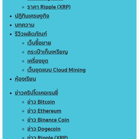
ราคา Ripple (XRP)
ปฏิทินเศรษฐกิจ
บทความ
รีวิวผลิตภัณฑ์
เว็บซื้อขาย
กระเป๋าเก็บเหรียญ
เครื่องขุด
เว็บขุดแบบ Cloud Mining
ห้องเรียน
ข่าวคริปโตเคอเรนซี่
ข่าว Bitcoin
ข่าว Ethereum
ข่าว Binance Coin
ข่าว Dogecoin
ข่าว Ripple (XRP)