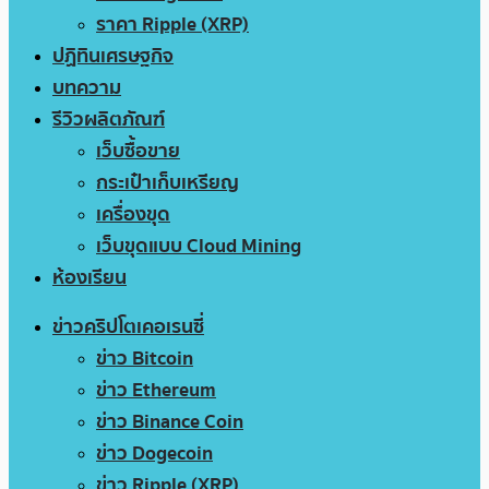
ราคา Ripple (XRP)
ปฏิทินเศรษฐกิจ
บทความ
รีวิวผลิตภัณฑ์
เว็บซื้อขาย
กระเป๋าเก็บเหรียญ
เครื่องขุด
เว็บขุดแบบ Cloud Mining
ห้องเรียน
ข่าวคริปโตเคอเรนซี่
ข่าว Bitcoin
ข่าว Ethereum
ข่าว Binance Coin
ข่าว Dogecoin
ข่าว Ripple (XRP)