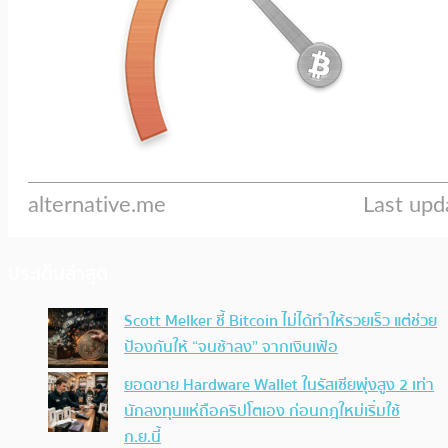
ประเด็นล่าสุด
Scott Melker ชี้ Bitcoin ไม่ได้ทำให้รวยเร็ว แต่ช่วย
ป้องกันให้ “จนช้าลง” จากเงินเฟ้อ
ยอดขาย Hardware Wallet ในรัสเซียพุ่งสูง 2 เท่า
นักลงทุนแห่ถือคริปโตเอง ก่อนกฎใหม่เริ่มใช้
ก.ย.นี้