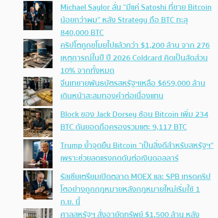
Michael Saylor ลั่น “มีแค่ Satoshi ที่ขาย Bitcoin
น้อยกว่าผม” หลัง Strategy ถือ BTC ทะลุ
840,000 BTC
คริปโตถูกขโมยไปแล้วกว่า $1,200 ล้าน จาก 276
เหตุการณ์ในปี ปี 2026 Coldcard คิดเป็นสัดส่วน
10% จากทั้งหมด
จีนเทขายพันธบัตรสหรัฐฯเหลือ $659,000 ล้าน
เดินหน้าสะสมทองคำต่อเนื่องแทน
Block ของ Jack Dorsey ช้อน Bitcoin เพิ่ม 234
BTC ดันยอดถือครองรวมแตะ 9,117 BTC
Trump ย้ำจุดยืน Bitcoin “เป็นสิ่งดีสำหรับสหรัฐฯ”
เพราะช่วยลดแรงกดดันต่อเงินดอลลาร์
รัสเซียเตรียมเปิดตลาด MOEX และ SPB เทรดคริป
โตอย่างถูกกฎหมายหลังกฎหมายใหม่เริ่มใช้ 1
ก.ย. นี้
ศาลสหรัฐฯ สั่งอายัดทรัพย์ $1,500 ล้าน หลัง