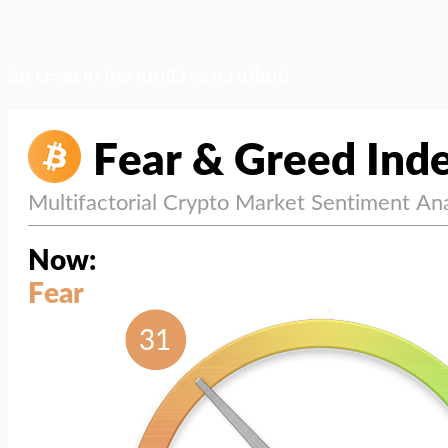
สภาวะตลาด (ความกลัว vs ความโลภ)