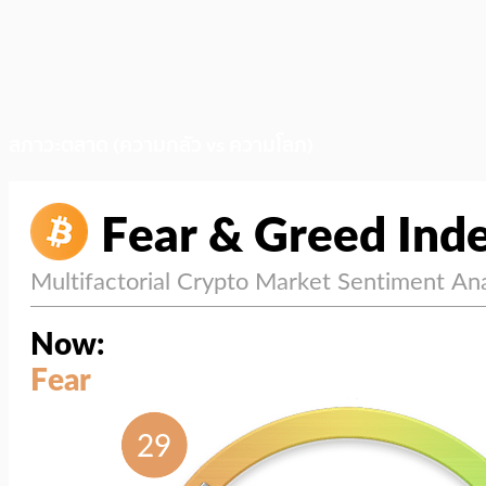
สภาวะตลาด (ความกลัว vs ความโลภ)