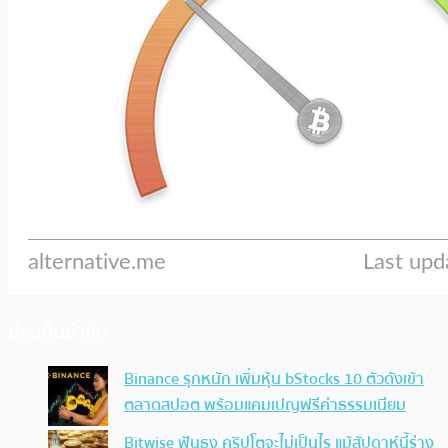
ประเด็นล่าสุด
Binance รุกหนัก เพิ่มหุ้น bStocks 10 ตัวดังเข้า
ตลาดสปอต พร้อมแคมเปญฟรีค่าธรรมเนียม
Bitwise ฟันธง คริปโตจะไม่เป็นไร แม้สัปดาห์นี้ร่าง