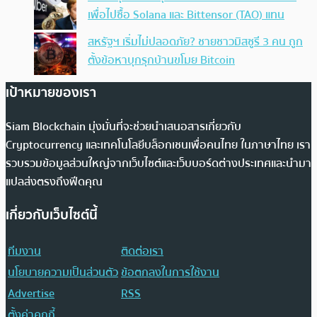
เพื่อไปซื้อ Solana และ Bittensor (TAO) แทน
สหรัฐฯ เริ่มไม่ปลอดภัย? ชายชาวมิสซูรี 3 คน ถูก
ตั้งข้อหาบุกรุกบ้านขโมย Bitcoin
เป้าหมายของเรา
Siam Blockchain มุ่งมั่นที่จะช่วยนำเสนอสารเกี่ยวกับ
Cryptocurrency และเทคโนโลยีบล็อกเชนเพื่อคนไทย ในภาษาไทย เรา
รวบรวมข้อมูลส่วนใหญ่จากเว็บไซต์และเว็บบอร์ดต่างประเทศและนำมา
แปลส่งตรงถึงฟีดคุณ
เกี่ยวกับเว็บไซต์นี้
ทีมงาน
ติดต่อเรา
นโยบายความเป็นส่วนตัว
ข้อตกลงในการใช้งาน
Advertise
RSS
ตั้งค่าคุกกี้