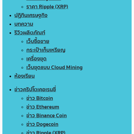
ราคา Ripple (XRP)
ปฏิทินเศรษฐกิจ
บทความ
รีวิวผลิตภัณฑ์
เว็บซื้อขาย
กระเป๋าเก็บเหรียญ
เครื่องขุด
เว็บขุดแบบ Cloud Mining
ห้องเรียน
ข่าวคริปโตเคอเรนซี่
ข่าว Bitcoin
ข่าว Ethereum
ข่าว Binance Coin
ข่าว Dogecoin
ข่าว Ripple (XRP)