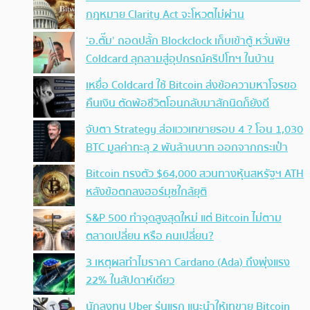
กฎหมาย Clarity Act จะโหวตไม่ผ่าน
‘อ.ตั๊ม’ ถอดปลั้ก Blockclock เก็บเข้าตู้ หวั่นพิษ
Coldcard ลุกลามสู่อุปกรณ์คริปโทฯ ในบ้าน
เหยื่อ Coldcard ใช้ Bitcoin ส่งข้อความหาโจรขอ
คืนเงิน ตัดพ้อชีวิตโอนกลับมาสักนิดก็ยังดี
จับตา Strategy ส่อแววเทขายรอบ 4 ? โอน 1,030
BTC มูลค่าทะลุ 2 พันล้านบาท ออกจากกระเป๋า
Bitcoin ทรงตัว $64,000 สวนทางหุ้นสหรัฐฯ ATH
หลังข้อตกลงฮอร์มุซใกล้ยุติ
S&P 500 ทำจุดสูงสุดใหม่ แต่ Bitcoin ไม่ตาม
ตลาดเปลี่ยน หรือ คนเปลี่ยน?
3 เหตุผลทำไมราคา Cardano (Ada) ถึงพุ่งแรง
22% ในสัปดาห์เดียว
นักลงทุน Uber รุ่นแรก แนะนำให้เทขาย Bitcoin