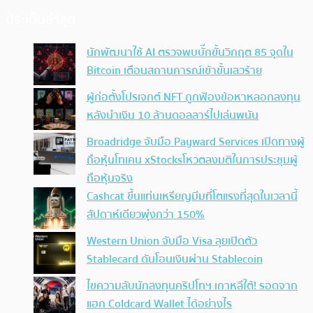
ประเด็นล่าสุด
นักพัฒนาใช้ AI ตรวจพบบั๊กขั้นวิกฤต 85 จุดใน
Bitcoin เตือนสถานการณ์เข้าขั้นเลวร้าย
ผู้ก่อตั้งโปรเจกต์ NFT ถูกฟ้องข้อหาหลอกลงทุน
หลังนำเงิน 10 ล้านดอลลาร์ไปเล่นพนัน
Broadridge จับมือ Payward Services เปิดทางผู้
ถือหุ้นโทเคน xStocksโหวตลงมติในการประชุมผู้
ถือหุ้นจริง
Cashcat ขึ้นแท่นเหรียญมีมที่โตแรงที่สุดในเวลานี้
สัปดาห์เดียวพุ่งกว่า 150%
Western Union จับมือ Visa ลุยเปิดตัว
Stablecard ดันโอนเงินผ่าน Stablecoin
ไขความลับนักลงทุนคริปโทฯ เกาหลีใต้! รอดจาก
แฮก Coldcard Wallet ได้อย่างไร