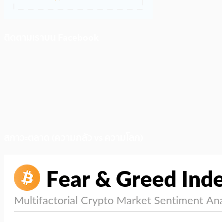
ติดตามเราบน Facebook
สภาวะตลาด (ความกลัว vs ความโลภ)