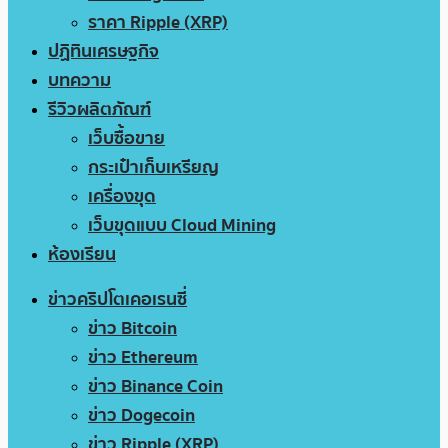
ราคา Ripple (XRP)
ปฏิทินเศรษฐกิจ
บทความ
รีวิวผลิตภัณฑ์
เว็บซื้อขาย
กระเป๋าเก็บเหรียญ
เครื่องขุด
เว็บขุดแบบ Cloud Mining
ห้องเรียน
ข่าวคริปโตเคอเรนซี่
ข่าว Bitcoin
ข่าว Ethereum
ข่าว Binance Coin
ข่าว Dogecoin
ข่าว Ripple (XRP)