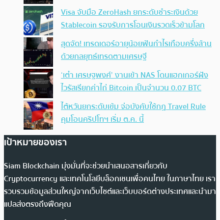
Visa จับมือ ZeroHash ยกระดับชำระเงินด้วย
Stablecoin รองรับการโอนเงินรวดเร็วข้ามโลก
สุดจัด! เทรดเดอร์อายุน้อยฟันกำไรเกือบครึ่งล้าน
ด้วยกลยุทธ์เทรดตามเศรษฐี
‘เต๋า เศรษฐพงศ์’ งานเข้า NAS โดนแฮกเกอร์ฝัง
ไวรัสเรียกค่าไถ่ Bitcoin เป็นจำนวน 0.07 BTC
ไต้หวันยกระดับเข้ม จ่อบังคับใช้กฏ Travel Rule
คุมโอนคริปโทฯ เริ่ม ต.ค. นี้
เป้าหมายของเรา
Siam Blockchain มุ่งมั่นที่จะช่วยนำเสนอสารเกี่ยวกับ
Cryptocurrency และเทคโนโลยีบล็อกเชนเพื่อคนไทย ในภาษาไทย เรา
รวบรวมข้อมูลส่วนใหญ่จากเว็บไซต์และเว็บบอร์ดต่างประเทศและนำมา
แปลส่งตรงถึงฟีดคุณ