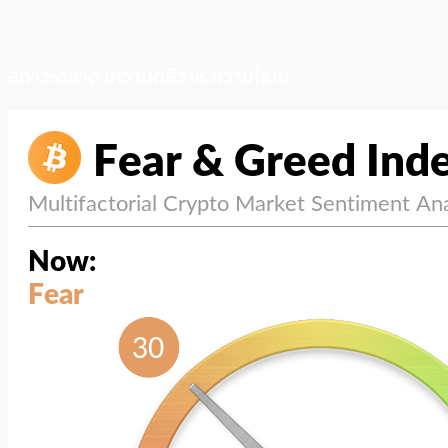
สภาวะตลาด (ความกลัว vs ความโลภ)