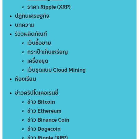
ราคา Ripple (XRP)
ปฏิทินเศรษฐกิจ
บทความ
รีวิวผลิตภัณฑ์
เว็บซื้อขาย
กระเป๋าเก็บเหรียญ
เครื่องขุด
เว็บขุดแบบ Cloud Mining
ห้องเรียน
ข่าวคริปโตเคอเรนซี่
ข่าว Bitcoin
ข่าว Ethereum
ข่าว Binance Coin
ข่าว Dogecoin
ข่าว Ripple (XRP)