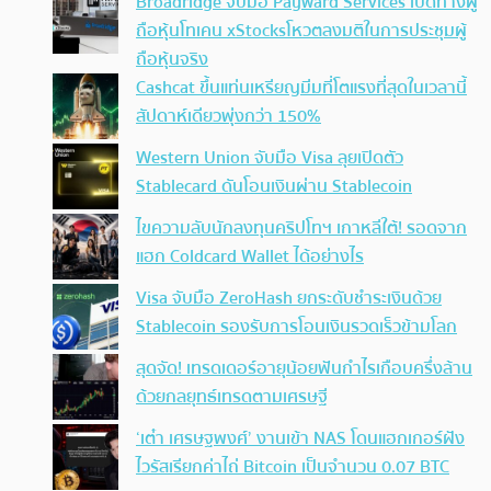
Broadridge จับมือ Payward Services เปิดทางผู้
ถือหุ้นโทเคน xStocksโหวตลงมติในการประชุมผู้
ถือหุ้นจริง
Cashcat ขึ้นแท่นเหรียญมีมที่โตแรงที่สุดในเวลานี้
สัปดาห์เดียวพุ่งกว่า 150%
Western Union จับมือ Visa ลุยเปิดตัว
Stablecard ดันโอนเงินผ่าน Stablecoin
ไขความลับนักลงทุนคริปโทฯ เกาหลีใต้! รอดจาก
แฮก Coldcard Wallet ได้อย่างไร
Visa จับมือ ZeroHash ยกระดับชำระเงินด้วย
Stablecoin รองรับการโอนเงินรวดเร็วข้ามโลก
สุดจัด! เทรดเดอร์อายุน้อยฟันกำไรเกือบครึ่งล้าน
ด้วยกลยุทธ์เทรดตามเศรษฐี
‘เต๋า เศรษฐพงศ์’ งานเข้า NAS โดนแฮกเกอร์ฝัง
ไวรัสเรียกค่าไถ่ Bitcoin เป็นจำนวน 0.07 BTC