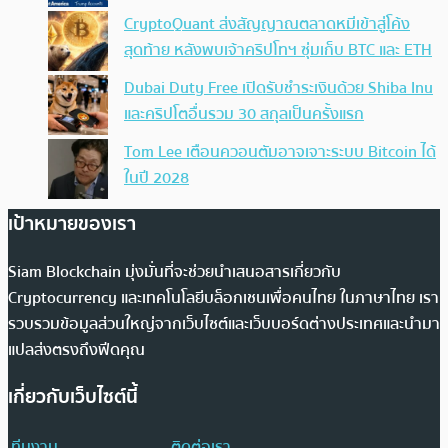
CryptoQuant ส่งสัญญาณตลาดหมีเข้าสู่โค้ง
สุดท้าย หลังพบเจ้าคริปโทฯ ซุ่มเก็บ BTC และ ETH
Dubai Duty Free เปิดรับชำระเงินด้วย Shiba Inu
และคริปโตอื่นรวม 30 สกุลเป็นครั้งแรก
Tom Lee เตือนควอนตัมอาจเจาะระบบ Bitcoin ได้
ในปี 2028
เป้าหมายของเรา
Siam Blockchain มุ่งมั่นที่จะช่วยนำเสนอสารเกี่ยวกับ
Cryptocurrency และเทคโนโลยีบล็อกเชนเพื่อคนไทย ในภาษาไทย เรา
รวบรวมข้อมูลส่วนใหญ่จากเว็บไซต์และเว็บบอร์ดต่างประเทศและนำมา
แปลส่งตรงถึงฟีดคุณ
เกี่ยวกับเว็บไซต์นี้
ทีมงาน
ติดต่อเรา