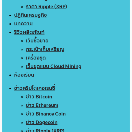
ราคา Ripple (XRP)
ปฏิทินเศรษฐกิจ
บทความ
รีวิวผลิตภัณฑ์
เว็บซื้อขาย
กระเป๋าเก็บเหรียญ
เครื่องขุด
เว็บขุดแบบ Cloud Mining
ห้องเรียน
ข่าวคริปโตเคอเรนซี่
ข่าว Bitcoin
ข่าว Ethereum
ข่าว Binance Coin
ข่าว Dogecoin
ข่าว Ripple (XRP)