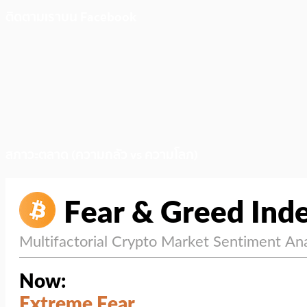
ติดตามเราบน Facebook
สภาวะตลาด (ความกลัว vs ความโลภ)