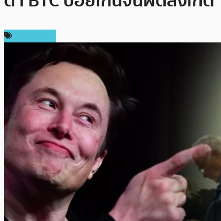
ด่า BTC บ่อยเกินจนผิดสังเกต
ข่าว Bitcoin