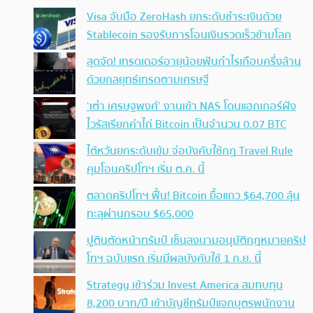
Visa จับมือ ZeroHash ยกระดับชำระเงินด้วย
Stablecoin รองรับการโอนเงินรวดเร็วข้ามโลก
สุดจัด! เทรดเดอร์อายุน้อยฟันกำไรเกือบครึ่งล้าน
ด้วยกลยุทธ์เทรดตามเศรษฐี
‘เต๋า เศรษฐพงศ์’ งานเข้า NAS โดนแฮกเกอร์ฝัง
ไวรัสเรียกค่าไถ่ Bitcoin เป็นจำนวน 0.07 BTC
ไต้หวันยกระดับเข้ม จ่อบังคับใช้กฏ Travel Rule
คุมโอนคริปโทฯ เริ่ม ต.ค. นี้
ตลาดคริปโทฯ ฟื้น! Bitcoin ยื้อแถว $64,700 ลุ้น
ทะลุผ่านกรอบ $65,000
ปูตินตัดหน้าทรัมป์ เซ็นลงนามอนุมัติกฎหมายคริป
โทฯ ฉบับแรก เริ่มมีผลบังคับใช้ 1 ก.ย. นี้
Strategy เข้าร่วม Invest America สมทบทุน
8,200 บาท/ปี เข้าบัญชีทรัมป์แจกบุตรพนักงาน