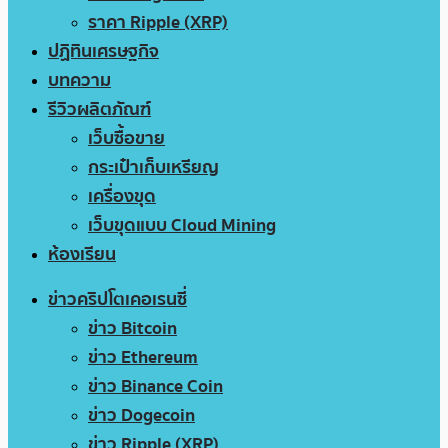
ราคา Ripple (XRP)
ปฏิทินเศรษฐกิจ
บทความ
รีวิวผลิตภัณฑ์
เว็บซื้อขาย
กระเป๋าเก็บเหรียญ
เครื่องขุด
เว็บขุดแบบ Cloud Mining
ห้องเรียน
ข่าวคริปโตเคอเรนซี่
ข่าว Bitcoin
ข่าว Ethereum
ข่าว Binance Coin
ข่าว Dogecoin
ข่าว Ripple (XRP)