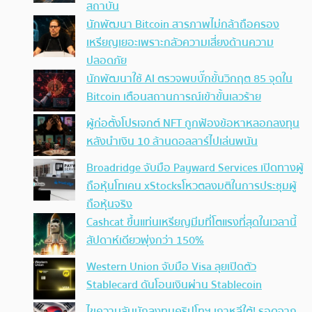
สถาบัน
นักพัฒนา Bitcoin สารภาพไม่กล้าถือครอง
เหรียญเยอะเพราะกลัวความเสี่ยงด้านความ
ปลอดภัย
นักพัฒนาใช้ AI ตรวจพบบั๊กขั้นวิกฤต 85 จุดใน
Bitcoin เตือนสถานการณ์เข้าขั้นเลวร้าย
ผู้ก่อตั้งโปรเจกต์ NFT ถูกฟ้องข้อหาหลอกลงทุน
หลังนำเงิน 10 ล้านดอลลาร์ไปเล่นพนัน
Broadridge จับมือ Payward Services เปิดทางผู้
ถือหุ้นโทเคน xStocksโหวตลงมติในการประชุมผู้
ถือหุ้นจริง
Cashcat ขึ้นแท่นเหรียญมีมที่โตแรงที่สุดในเวลานี้
สัปดาห์เดียวพุ่งกว่า 150%
Western Union จับมือ Visa ลุยเปิดตัว
Stablecard ดันโอนเงินผ่าน Stablecoin
ไขความลับนักลงทุนคริปโทฯ เกาหลีใต้! รอดจาก