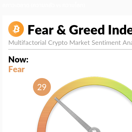
สภาวะตลาด (ความกลัว vs ความโลภ)