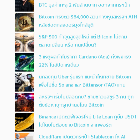
BTC มูลค่าทะลุ 2 พันล้านบาท ออกจากกระเป๋า
Bitcoin ทรงตัว $64,000 สวนทางหุ้นสหรัฐฯ ATH
หลังข้อตกลงฮอร์มุซใกล้ยุติ
S&P 500 ทำจุดสูงสุดใหม่ แต่ Bitcoin ไม่ตาม
ตลาดเปลี่ยน หรือ คนเปลี่ยน?
3 เหตุผลทำไมราคา Cardano (Ada) ถึงพุ่งแรง
22% ในสัปดาห์เดียว
นักลงทุน Uber รุ่นแรก แนะนำให้เทขาย Bitcoin
เพื่อไปซื้อ Solana และ Bittensor (TAO) แทน
สหรัฐฯ เริ่มไม่ปลอดภัย? ชายชาวมิสซูรี 3 คน ถูก
ตั้งข้อหาบุกรุกบ้านขโมย Bitcoin
Binance เปิดตัวฟีเจอร์ใหม่ Lite Loan กู้ยืม USDT
ได้โดยไม่ต้องขาย Bitcoin จากพอร์ต
Cloudflare เปิดตัวกระเป๋า Stablecoin ให้ AI