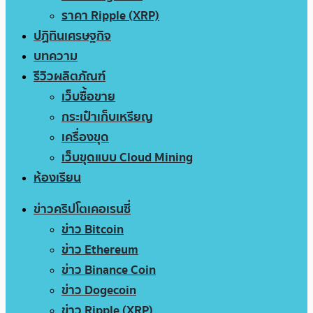
ราคา Ripple (XRP)
ปฏิทินเศรษฐกิจ
บทความ
รีวิวผลิตภัณฑ์
เว็บซื้อขาย
กระเป๋าเก็บเหรียญ
เครื่องขุด
เว็บขุดแบบ Cloud Mining
ห้องเรียน
ข่าวคริปโตเคอเรนซี่
ข่าว Bitcoin
ข่าว Ethereum
ข่าว Binance Coin
ข่าว Dogecoin
ข่าว Ripple (XRP)