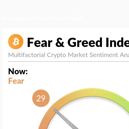
สภาวะตลาด (ความกลัว vs ความโลภ)