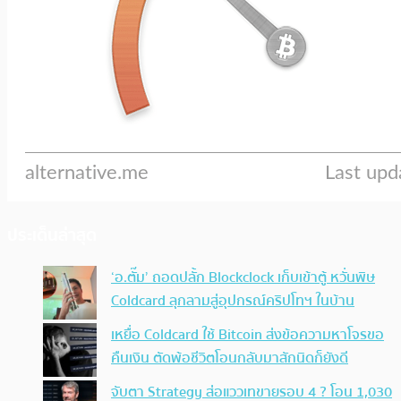
ประเด็นล่าสุด
‘อ.ตั๊ม’ ถอดปลั้ก Blockclock เก็บเข้าตู้ หวั่นพิษ
Coldcard ลุกลามสู่อุปกรณ์คริปโทฯ ในบ้าน
เหยื่อ Coldcard ใช้ Bitcoin ส่งข้อความหาโจรขอ
คืนเงิน ตัดพ้อชีวิตโอนกลับมาสักนิดก็ยังดี
จับตา Strategy ส่อแววเทขายรอบ 4 ? โอน 1,030