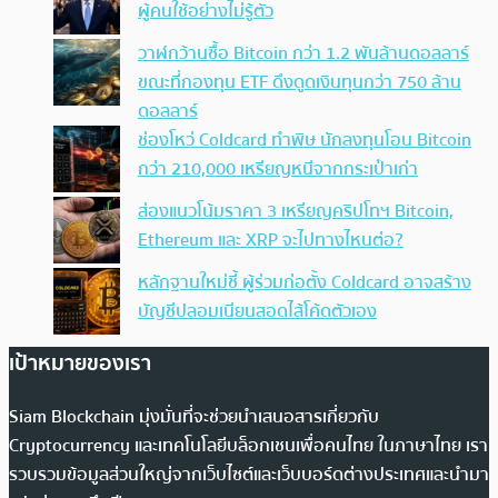
ผู้คนใช้อย่างไม่รู้ตัว
วาฬกว้านซื้อ Bitcoin กว่า 1.2 พันล้านดอลลาร์
ขณะที่กองทุน ETF ดึงดูดเงินทุนกว่า 750 ล้าน
ดอลลาร์
ช่องโหว่ Coldcard ทำพิษ นักลงทุนโอน Bitcoin
กว่า 210,000 เหรียญหนีจากกระเป๋าเก่า
ส่องแนวโน้มราคา 3 เหรียญคริปโทฯ Bitcoin,
Ethereum และ XRP จะไปทางไหนต่อ?
หลักฐานใหม่ชี้ ผู้ร่วมก่อตั้ง Coldcard อาจสร้าง
บัญชีปลอมเนียนสอดไส้โค้ดตัวเอง
เป้าหมายของเรา
Siam Blockchain มุ่งมั่นที่จะช่วยนำเสนอสารเกี่ยวกับ
Cryptocurrency และเทคโนโลยีบล็อกเชนเพื่อคนไทย ในภาษาไทย เรา
รวบรวมข้อมูลส่วนใหญ่จากเว็บไซต์และเว็บบอร์ดต่างประเทศและนำมา