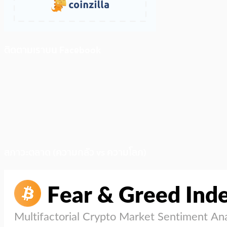
ติดตามเราบน Facebook
สภาวะตลาด (ความกลัว vs ความโลภ)