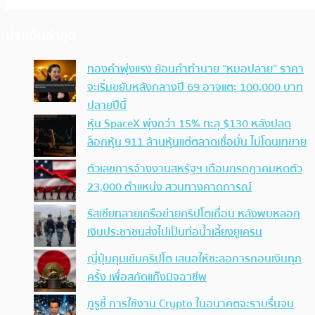
ประเด็นล่าสุด
ทองคำพุ่งแรง ย้อนคำทำนาย “หมอปลาย” ราคา
จะเริ่มขยับหลังกลางปี 69 อาจแตะ 100,000 บาท
ปลายปีนี้
หุ้น SpaceX พุ่งกว่า 15% ทะลุ $130 หลังปลด
ล็อกหุ้น 911 ล้านหุ้นแต่ตลาดเชื่อมั่น ไม่โดนเทขาย
ตัวเลขการจ้างงานสหรัฐฯ เดือนกรกฎาคมหดตัว
23,000 ตำแหน่ง สวนทางคาดการณ์
รัสเซียทลายเครือข่ายคริปโตเถื่อน หลังพบหลอก
เงินประชาชนส่งไปเป็นท่อน้ำเลี้ยงยูเครน
ญี่ปุ่นคุมเข้มคริปโต เสนอให้ชะลอการถอนเงินทุก
ครั้ง เพื่อสกัดแก๊งมิจฉาชีพ
กูรูชี้ การใช้งาน Crypto ในอนาคตจะราบรื่นจน