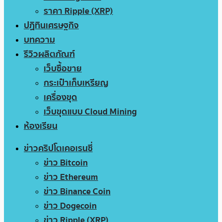
ราคา Ripple (XRP)
ปฏิทินเศรษฐกิจ
บทความ
รีวิวผลิตภัณฑ์
เว็บซื้อขาย
กระเป๋าเก็บเหรียญ
เครื่องขุด
เว็บขุดแบบ Cloud Mining
ห้องเรียน
ข่าวคริปโตเคอเรนซี่
ข่าว Bitcoin
ข่าว Ethereum
ข่าว Binance Coin
ข่าว Dogecoin
ข่าว Ripple (XRP)