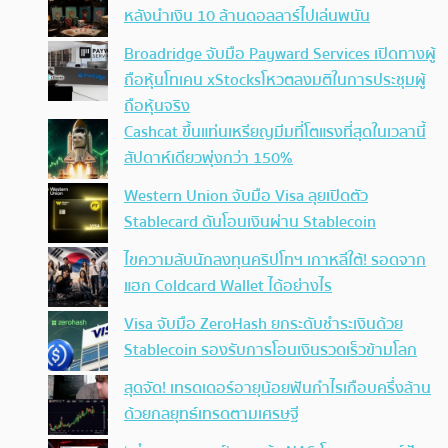
หลังนำเงิน 10 ล้านดอลลาร์ไปเล่นพนัน
Broadridge จับมือ Payward Services เปิดทางผู้
ถือหุ้นโทเคน xStocksโหวตลงมติในการประชุมผู้
ถือหุ้นจริง
Cashcat ขึ้นแท่นเหรียญมีมที่โตแรงที่สุดในเวลานี้
สัปดาห์เดียวพุ่งกว่า 150%
Western Union จับมือ Visa ลุยเปิดตัว
Stablecard ดันโอนเงินผ่าน Stablecoin
ไขความลับนักลงทุนคริปโทฯ เกาหลีใต้! รอดจาก
แฮก Coldcard Wallet ได้อย่างไร
Visa จับมือ ZeroHash ยกระดับชำระเงินด้วย
Stablecoin รองรับการโอนเงินรวดเร็วข้ามโลก
สุดจัด! เทรดเดอร์อายุน้อยฟันกำไรเกือบครึ่งล้าน
ด้วยกลยุทธ์เทรดตามเศรษฐี