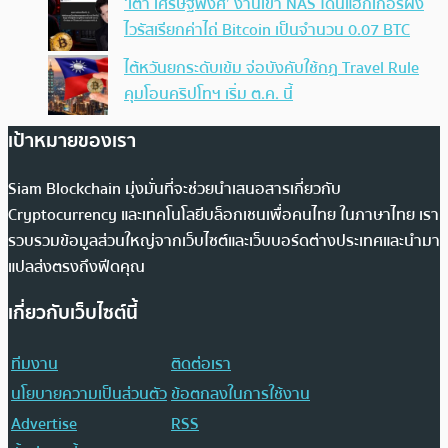
‘เต๋า เศรษฐพงศ์’ งานเข้า NAS โดนแฮกเกอร์ฝัง
ไวรัสเรียกค่าไถ่ Bitcoin เป็นจำนวน 0.07 BTC
ไต้หวันยกระดับเข้ม จ่อบังคับใช้กฏ Travel Rule
คุมโอนคริปโทฯ เริ่ม ต.ค. นี้
เป้าหมายของเรา
Siam Blockchain มุ่งมั่นที่จะช่วยนำเสนอสารเกี่ยวกับ
Cryptocurrency และเทคโนโลยีบล็อกเชนเพื่อคนไทย ในภาษาไทย เรา
รวบรวมข้อมูลส่วนใหญ่จากเว็บไซต์และเว็บบอร์ดต่างประเทศและนำมา
แปลส่งตรงถึงฟีดคุณ
เกี่ยวกับเว็บไซต์นี้
ทีมงาน
ติดต่อเรา
นโยบายความเป็นส่วนตัว
ข้อตกลงในการใช้งาน
Advertise
RSS