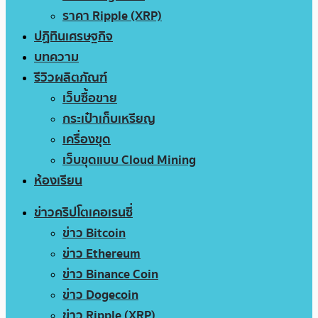
ราคา Ripple (XRP)
ปฏิทินเศรษฐกิจ
บทความ
รีวิวผลิตภัณฑ์
เว็บซื้อขาย
กระเป๋าเก็บเหรียญ
เครื่องขุด
เว็บขุดแบบ Cloud Mining
ห้องเรียน
ข่าวคริปโตเคอเรนซี่
ข่าว Bitcoin
ข่าว Ethereum
ข่าว Binance Coin
ข่าว Dogecoin
ข่าว Ripple (XRP)