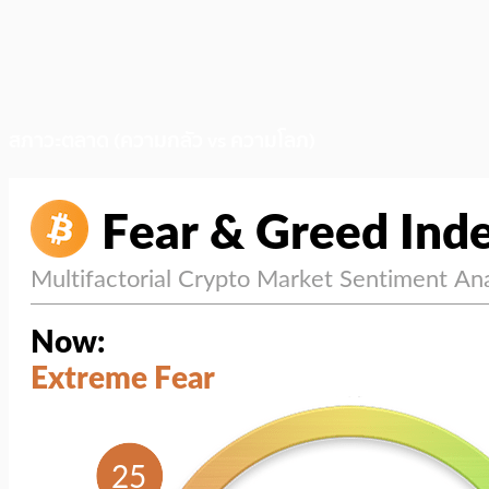
สภาวะตลาด (ความกลัว vs ความโลภ)