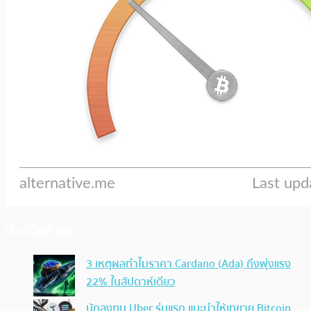
ประเด็นล่าสุด
3 เหตุผลทำไมราคา Cardano (Ada) ถึงพุ่งแรง
22% ในสัปดาห์เดียว
นักลงทุน Uber รุ่นแรก แนะนำให้เทขาย Bitcoin