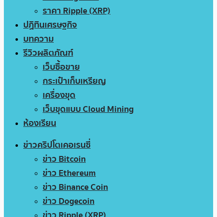
ราคา Ripple (XRP)
ปฏิทินเศรษฐกิจ
บทความ
รีวิวผลิตภัณฑ์
เว็บซื้อขาย
กระเป๋าเก็บเหรียญ
เครื่องขุด
เว็บขุดแบบ Cloud Mining
ห้องเรียน
ข่าวคริปโตเคอเรนซี่
ข่าว Bitcoin
ข่าว Ethereum
ข่าว Binance Coin
ข่าว Dogecoin
ข่าว Ripple (XRP)