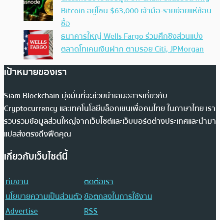
Bitcoin อยู่โซน $63,000 เจ้ามือ-รายย่อยแห่ช้อน
ซื้อ
ธนาคารใหญ่ Wells Fargo ร่วมศึกชิงส่วนแบ่ง
ตลาดโทเคนเงินฝาก ตามรอย Citi, JPMorgan
เป้าหมายของเรา
Siam Blockchain มุ่งมั่นที่จะช่วยนำเสนอสารเกี่ยวกับ
Cryptocurrency และเทคโนโลยีบล็อกเชนเพื่อคนไทย ในภาษาไทย เรา
รวบรวมข้อมูลส่วนใหญ่จากเว็บไซต์และเว็บบอร์ดต่างประเทศและนำมา
แปลส่งตรงถึงฟีดคุณ
เกี่ยวกับเว็บไซต์นี้
ทีมงาน
ติดต่อเรา
นโยบายความเป็นส่วนตัว
ข้อตกลงในการใช้งาน
Advertise
RSS