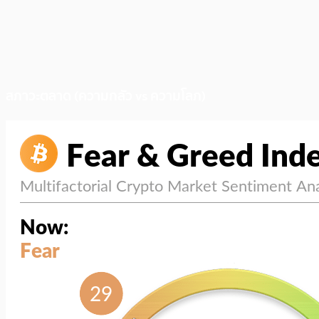
สภาวะตลาด (ความกลัว vs ความโลภ)