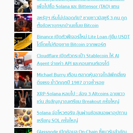
เพื่อไปซื้อ Solana และ Bittensor (TAO) แทน
สหรัฐฯ เริ่มไม่ปลอดภัย? ชายชาวมิสซูรี 3 คน ถูก
ตั้งข้อหาบุกรุกบ้านขโมย Bitcoin
Binance เปิดตัวฟีเจอร์ใหม่ Lite Loan กู้ยืม USDT
ได้โดยไม่ต้องขาย Bitcoin จากพอร์ต
Cloudflare เปิดตัวกระเป๋า Stablecoin ให้ AI
Agent จ่ายค่า API และคอนเทนต์เองได้
Michael Burry เตือน ตลาดหุ้นอาจใกล้พีคเสี่ยง
ดิ่งแรง ย้ำวิกฤตปี 1987 อาจซ้ำรอย
XRP-Solana หลบไป : ส่อง 3 Altcoins ฉายแวว
เด่น ส่งสัญญาณเตรียม Breakout ครั้งใหญ่
Solana จ่อโหวตจริง ลุ้นผ่านข้อเสนอเผาอุปทาน
เหรียญ SOL ครั้งใหญ่
Glassnode เปิดข้อมูล On-Chain ชี้แนวรับสำคัญ