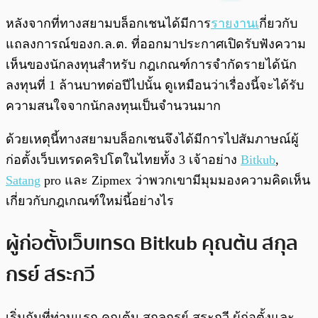
พร้อมเล่น
0:00
/
0:00
หลังจากที่ทางสยามบล็อกเชนได้มีการ
รายงานเ
กี่ยวกับ
แถลงการณ์ของก.ล.ต. ที่ออกมาประกาศเปิดรับฟังความ
เห็นของนักลงทุนสำหรับ กฎเกณฑ์การจำกัดรายได้นัก
ลงทุนที่ 1 ล้านบาทต่อปีไปนั้น ดูเหมือนว่าเรื่องนี้จะได้รับ
ความสนใจจากนักลงทุนเป็นจำนวนมาก
ด้วยเหตุนี้ทางสยามบล็อกเชนจึงได้มีการไปสัมภาษณ์ผู้
ก่อตั้งเว็บเทรดคริปโตในไทยทั้ง 3 เจ้าอย่าง
Bitkub
,
Satang
pro และ Zipmex ว่าพวกเขามีมุมมองความคิดเห็น
เกี่ยวกับกฎเกณฑ์ใหม่นี้อย่างไร
ผู้ก่อตั้งเว็บเทรด Bitkub คุณต้น สกุล
กรย์ สระกวี
เริ่มกันที่ท่านแรก คุณต้น สกลกรย์ สระกวี ผู้ก่อตั้งและ