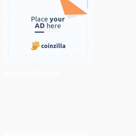
ติดตามเราบน Facebook
สภาวะตลาด (ความกลัว vs ความโลภ)