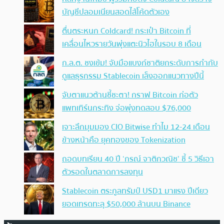
บัญชีปลอมเนียนสอดไส้โค้ดตัวเอง
ตื่นตระหนก Coldcard! กระเป๋า Bitcoin ที่
เคลื่อนไหวรายวันพุ่งแตะนิวไฮในรอบ 8 เดือน
ก.ล.ต. ชงเข้ม! จับมือแบงก์ชาติยกระดับการกำกับ
ดูแลธุรกรรม Stablecoin เล็งออกแนวทางปีนี้
จับตาแนวต้านชี้ชะตา! กราฟ Bitcoin ก่อตัว
แพทเทิร์นกระทิง จ่อพุ่งทดสอบ $76,000
เจาะลึกมุมมอง CIO Bitwise ทำไม 12-24 เดือน
ข้างหน้าคือ ยุคทองของ Tokenization
ถอดบทเรียน 40 ปี ‘กรณ์ จาติกวณิช’ ชี้ 5 วิธีเอา
ตัวรอดในตลาดการลงทุน
Stablecoin ตระกูลทรัมป์ USD1 มาแรง ปีเดียว
ยอดเทรดทะลุ $50,000 ล้านบน Binance