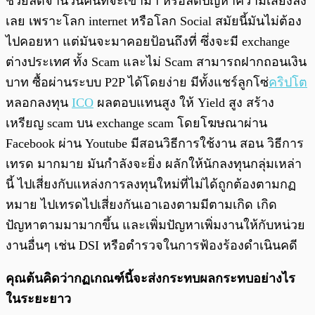
ช่วยลดจำนวนคนที่จะเข้ามา หรือลดปัญหาความเสี่ยงลง
เลย เพราะโลก internet หรือโลก Social สมัยนี้มันไม่ต้อง
ไปคอยหา แต่มันจะมาคอยป้อนถึงที่ ซึ่งจะมี exchange
ต่างประเทศ ทั้ง Scam และไม่ Scam สามารถฝากถอนเงิน
บาท ซื้อผ่านระบบ P2P ได้โดยง่าย มีทั้งแชร์ลูกโซ่
คริปโต
หลอกลงทุน
ICO
ผลตอบแทนสูง ให้ Yield สูง สร้าง
เหรียญ scam บน exchange scam โดยโฆษณาผ่าน
Facebook ผ่าน Youtube มีสอนวิธีการใช้งาน สอน วิธีการ
เทรด มากมาย มันกำลังจะยิ่ง ผลักให้นักลงทุนกลุ่มเหล่า
นี้ ไปเสี่ยงกับแหล่งการลงทุนใหม่ที่ไม่ได้ถูกต้องตามกฏ
หมาย ไปเทรดไปเสี่ยงกันเอาเองตามมีตามเกิด เกิด
ปัญหาตามมามากขึ้น และเพิ่มปัญหาเพิ่มงานให้กับหน่วย
งานอื่นๆ เช่น DSI หรือตำรวจในการฟ้องร้องดำเนินคดี
คุณต้นคิดว่ากฏเกณฑ์นี้จะส่งกระทบผลกระทบอย่างไร
ในระยะยาว