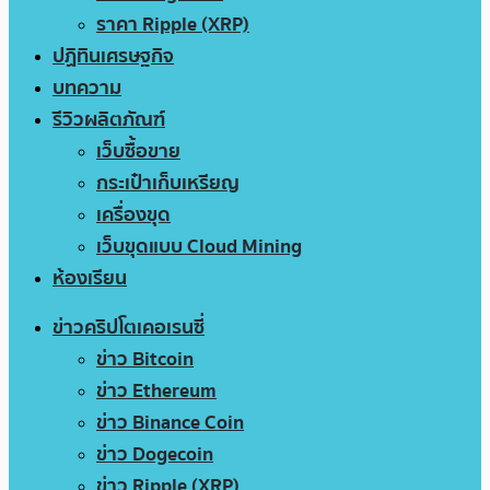
ราคา Ripple (XRP)
ปฏิทินเศรษฐกิจ
บทความ
รีวิวผลิตภัณฑ์
เว็บซื้อขาย
กระเป๋าเก็บเหรียญ
เครื่องขุด
เว็บขุดแบบ Cloud Mining
ห้องเรียน
ข่าวคริปโตเคอเรนซี่
ข่าว Bitcoin
ข่าว Ethereum
ข่าว Binance Coin
ข่าว Dogecoin
ข่าว Ripple (XRP)