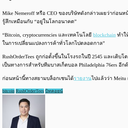
Mike Nemeroff หรือ CEO ของบริษัทดังกล่าวเผยว่าก่อนหน้าน
รู้สึกเหมือนกับ “อยู่ในโลกอนาคต”
“Bitcoin, cryptocurrencies และเทคโนโลยี
blockchain
ทำให้
ในการเปลี่ยนแปลงการค้าทั่วโลกไปตลอดกาล”
RushOrderTees ถูกก่อตั้งขึ้นในโรงรถในปี 2545 และเติบโตเป
เป็นทางการสำหรับทีมบาสเก็ตบอล Philadelphia 76ers อีกด
ก่อนหน้านี้ทางสยามบล็อกเชนได้
รายงาน
ไปแล้วว่า Meitu
bitcoin
RushOrderTees
บิทคอยน์