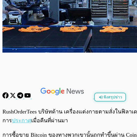
ฟังสรุปข่าว
พร้อมเล่น
RushOrderTees บริษัทด้าน เครื่องแต่งกายตามสั่งในฟิลาเด
การ
ประกาศ
เมื่อคืนที่ผ่านมา
การซื้อขาย Bitcoin ของทางพวกเขานั้นถูกทำขึ้นผ่าน Coinba