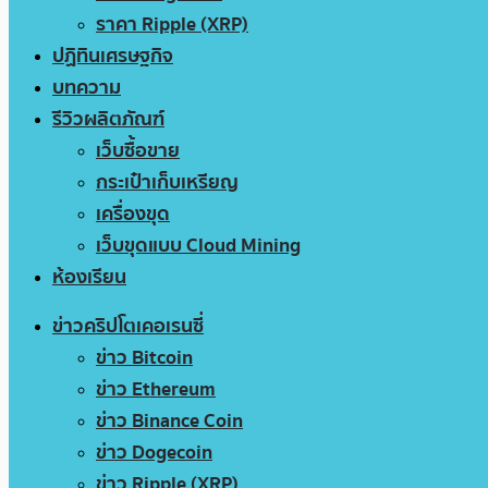
ราคา Ripple (XRP)
ปฏิทินเศรษฐกิจ
บทความ
รีวิวผลิตภัณฑ์
เว็บซื้อขาย
กระเป๋าเก็บเหรียญ
เครื่องขุด
เว็บขุดแบบ Cloud Mining
ห้องเรียน
ข่าวคริปโตเคอเรนซี่
ข่าว Bitcoin
ข่าว Ethereum
ข่าว Binance Coin
ข่าว Dogecoin
ข่าว Ripple (XRP)