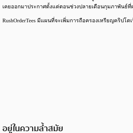
เคยออกมาประกาศตั้งแต่ตอนช่วงปลายเดือนกุมภาพันธ์ที่
RushOrderTees มีแผนที่จะเพิ่มการถือครองเหรียญคริปโ
อยู่ในความล้ำสมัย