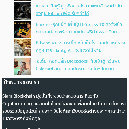
ชายชาวมิสซูรีถูกฟ้อง หลังวางแผนลักพาตัวนัก
ลงทุน Bitcoin เพื่อเรียกค่าไถ่
Binance รุกหนัก เพิ่มหุ้น bStocks 10 ตัวดังเข้า
ตลาดสปอต พร้อมแคมเปญฟรีค่าธรรมเนียม
Bitwise ฟันธง คริปโตจะไม่เป็นไร แม้สัปดาห์นี้ร่าง
กฎหมาย Clarity Act จะโหวตไม่ผ่าน
‘อ.ตั๊ม’ ถอดปลั้ก Blockclock เก็บเข้าตู้ หวั่นพิษ
Coldcard ลุกลามสู่อุปกรณ์คริปโทฯ ในบ้าน
เป้าหมายของเรา
Siam Blockchain มุ่งมั่นที่จะช่วยนำเสนอสารเกี่ยวกับ
Cryptocurrency และเทคโนโลยีบล็อกเชนเพื่อคนไทย ในภาษาไทย เรา
รวบรวมข้อมูลส่วนใหญ่จากเว็บไซต์และเว็บบอร์ดต่างประเทศและนำมา
แปลส่งตรงถึงฟีดคุณ