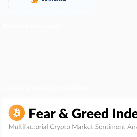
ติดตามเราบน Facebook
สภาวะตลาด (ความกลัว vs ความโลภ)