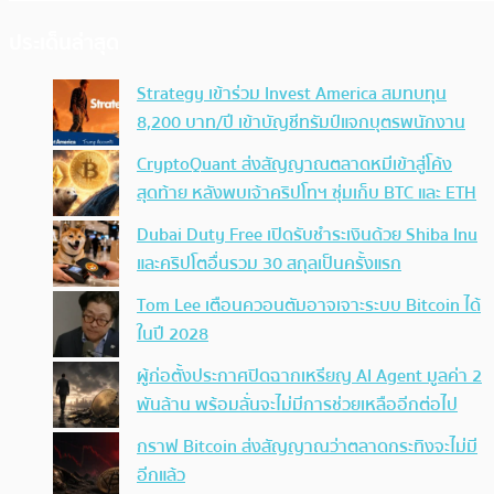
ประเด็นล่าสุด
Strategy เข้าร่วม Invest America สมทบทุน
8,200 บาท/ปี เข้าบัญชีทรัมป์แจกบุตรพนักงาน
CryptoQuant ส่งสัญญาณตลาดหมีเข้าสู่โค้ง
สุดท้าย หลังพบเจ้าคริปโทฯ ซุ่มเก็บ BTC และ ETH
Dubai Duty Free เปิดรับชำระเงินด้วย Shiba Inu
และคริปโตอื่นรวม 30 สกุลเป็นครั้งแรก
Tom Lee เตือนควอนตัมอาจเจาะระบบ Bitcoin ได้
ในปี 2028
ผู้ก่อตั้งประกาศปิดฉากเหรียญ AI Agent มูลค่า 2
พันล้าน พร้อมลั่นจะไม่มีการช่วยเหลืออีกต่อไป
กราฟ Bitcoin ส่งสัญญาณว่าตลาดกระทิงจะไม่มี
อีกแล้ว