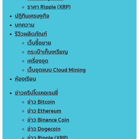
ราคา Ripple (XRP)
ปฏิทินเศรษฐกิจ
บทความ
รีวิวผลิตภัณฑ์
เว็บซื้อขาย
กระเป๋าเก็บเหรียญ
เครื่องขุด
เว็บขุดแบบ Cloud Mining
ห้องเรียน
ข่าวคริปโตเคอเรนซี่
ข่าว Bitcoin
ข่าว Ethereum
ข่าว Binance Coin
ข่าว Dogecoin
ข่าว Ripple (XRP)