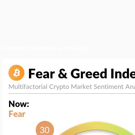
สภาวะตลาด (ความกลัว vs ความโลภ)