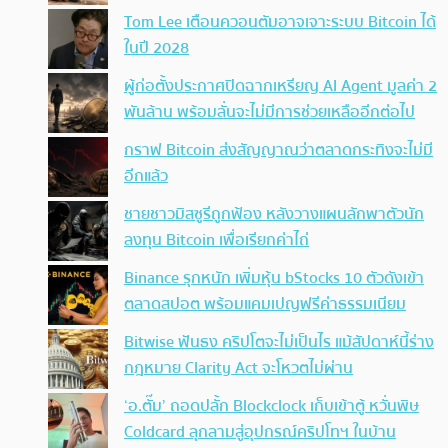
Tom Lee เตือนควอนตัมอาจเจาะระบบ Bitcoin ได้
ในปี 2028
ผู้ก่อตั้งประกาศปิดฉากเหรียญ AI Agent มูลค่า 2
พันล้าน พร้อมลั่นจะไม่มีการช่วยเหลืออีกต่อไป
กราฟ Bitcoin ส่งสัญญาณว่าตลาดกระทิงจะไม่มี
อีกแล้ว
ชายชาวมิสซูรีถูกฟ้อง หลังวางแผนลักพาตัวนัก
ลงทุน Bitcoin เพื่อเรียกค่าไถ่
Binance รุกหนัก เพิ่มหุ้น bStocks 10 ตัวดังเข้า
ตลาดสปอต พร้อมแคมเปญฟรีค่าธรรมเนียม
Bitwise ฟันธง คริปโตจะไม่เป็นไร แม้สัปดาห์นี้ร่าง
กฎหมาย Clarity Act จะโหวตไม่ผ่าน
‘อ.ตั๊ม’ ถอดปลั้ก Blockclock เก็บเข้าตู้ หวั่นพิษ
Coldcard ลุกลามสู่อุปกรณ์คริปโทฯ ในบ้าน