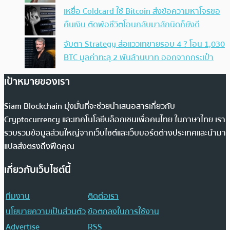
เหยื่อ Coldcard ใช้ Bitcoin ส่งข้อความหาโจรขอ
คืนเงิน ตัดพ้อชีวิตโอนกลับมาสักนิดก็ยังดี
จับตา Strategy ส่อแววเทขายรอบ 4 ? โอน 1,030
BTC มูลค่าทะลุ 2 พันล้านบาท ออกจากกระเป๋า
เป้าหมายของเรา
Siam Blockchain มุ่งมั่นที่จะช่วยนำเสนอสารเกี่ยวกับ
Cryptocurrency และเทคโนโลยีบล็อกเชนเพื่อคนไทย ในภาษาไทย เรา
รวบรวมข้อมูลส่วนใหญ่จากเว็บไซต์และเว็บบอร์ดต่างประเทศและนำมา
แปลส่งตรงถึงฟีดคุณ
เกี่ยวกับเว็บไซต์นี้
ทีมงาน
ติดต่อเรา
นโยบายความเป็นส่วนตัว
ข้อตกลงในการใช้งาน
Advertise
RSS