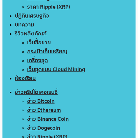
ราคา Ripple (XRP)
ปฏิทินเศรษฐกิจ
บทความ
รีวิวผลิตภัณฑ์
เว็บซื้อขาย
กระเป๋าเก็บเหรียญ
เครื่องขุด
เว็บขุดแบบ Cloud Mining
ห้องเรียน
ข่าวคริปโตเคอเรนซี่
ข่าว Bitcoin
ข่าว Ethereum
ข่าว Binance Coin
ข่าว Dogecoin
ข่าว Ripple (XRP)