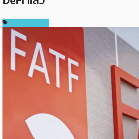
DeFi แล้ว
กฎหมายและรัฐบาล