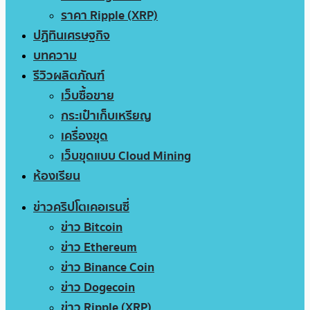
ราคา Ripple (XRP)
ปฏิทินเศรษฐกิจ
บทความ
รีวิวผลิตภัณฑ์
เว็บซื้อขาย
กระเป๋าเก็บเหรียญ
เครื่องขุด
เว็บขุดแบบ Cloud Mining
ห้องเรียน
ข่าวคริปโตเคอเรนซี่
ข่าว Bitcoin
ข่าว Ethereum
ข่าว Binance Coin
ข่าว Dogecoin
ข่าว Ripple (XRP)