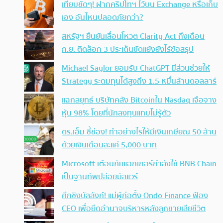
เทียบชัดๆ! ฝากคริปโทฯ ไว้บน Exchange หรือเก็บ
เอง อันไหนปลอดภัยกว่า?
สหรัฐฯ ยืนยันเลื่อนโหวต Clarity Act ถึงเดือน
ก.ย. ติดล็อก 3 ประเด็นขัดแย้งยังไร้ข้อสรุป
Michael Saylor ยอมรับ ChatGPT มีส่วนช่วยให้
Strategy ระดมทุนได้สูงถึง 1.5 หมื่นล้านดอลลาร์
แฉกลยุทธ์ บริษัทคลัง Bitcoinใน Nasdaq เจือจาง
หุ้น 98% โดยที่นักลงทุนแทบไม่รู้ตัว
ดร.เอ็ม ชี้ช่อง! ทำอย่างไรให้มีเงินเกษียณ 50 ล้าน
ด้วยเงินเดือนละแค่ 5,000 บาท
Microsoft เตือนภัยแฮกเกอร์กำลังใช้ BNB Chain
เป็นฐานทัพปล่อยมัลแวร์
ศึกชิงบัลลังก์! แม่ผู้ก่อตั้ง Ondo Finance ฟ้อง
CEO เพื่อยึดอำนาจบริหารหลังลูกชายเสียชีวิต