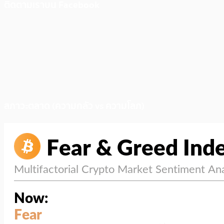
ติดตามเราบน Facebook
สภาวะตลาด (ความกลัว vs ความโลภ)