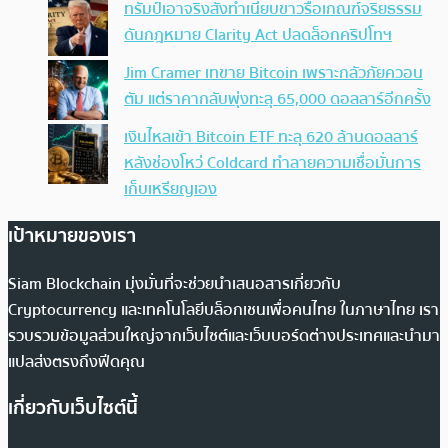
ทรัมป์เอาจริง สั่งทำเนียบขาวรื้อเกณฑ์จริยธรรม
ดันกฎหมาย Clarity Act ปลดล็อกคริปโทฯ
Jim Cramer เทขาย Bitcoin เพราะกลัวภัยควอน
ตัม แต่ราคากลับพุ่งทะลุ 65,000 ดอลลาร์อีกครั้ง
เงินไหลเข้า Bitcoin ETF ทะลุ 620 ล้านดอลลาร์
หลังช่องโหว่ Coldcard ทำลายความเชื่อมั่นการ
เก็บเหรียญเอง
เป้าหมายของเรา
Siam Blockchain มุ่งมั่นที่จะช่วยนำเสนอสารเกี่ยวกับ
Cryptocurrency และเทคโนโลยีบล็อกเชนเพื่อคนไทย ในภาษาไทย เรา
รวบรวมข้อมูลส่วนใหญ่จากเว็บไซต์และเว็บบอร์ดต่างประเทศและนำมา
แปลส่งตรงถึงฟีดคุณ
เกี่ยวกับเว็บไซต์นี้