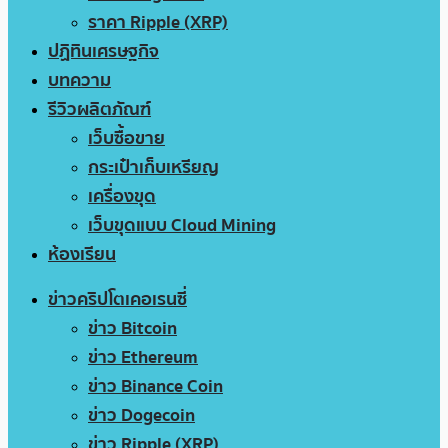
ราคา Ripple (XRP)
ปฏิทินเศรษฐกิจ
บทความ
รีวิวผลิตภัณฑ์
เว็บซื้อขาย
กระเป๋าเก็บเหรียญ
เครื่องขุด
เว็บขุดแบบ Cloud Mining
ห้องเรียน
ข่าวคริปโตเคอเรนซี่
ข่าว Bitcoin
ข่าว Ethereum
ข่าว Binance Coin
ข่าว Dogecoin
ข่าว Ripple (XRP)