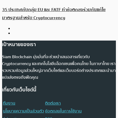
35 ประเทศกับกลุ่ม EU และ FATF ทำข้อตกลงร่วมกันแก้ไข
มาตรฐานสำหรับ Cryptocurrency
เป้าหมายของเรา
Siam Blockchain มุ่งมั่นที่จะช่วยนำเสนอสารเกี่ยวกับ
Cryptocurrency และเทคโนโลยีบล็อกเชนเพื่อคนไทย ในภาษาไทย เรา
รวบรวมข้อมูลส่วนใหญ่จากเว็บไซต์และเว็บบอร์ดต่างประเทศและนำมา
แปลส่งตรงถึงฟีดคุณ
เกี่ยวกับเว็บไซต์นี้
ทีมงาน
ติดต่อเรา
นโยบายความเป็นส่วนตัว
ข้อตกลงในการใช้งาน