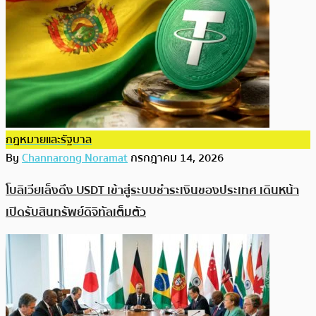
กฎหมายและรัฐบาล
By
Channarong Noramat
กรกฎาคม 14, 2026
โบลิเวียเล็งดึง USDT เข้าสู่ระบบชำระเงินของประเทศ เดินหน้า
เปิดรับสินทรัพย์ดิจิทัลเต็มตัว