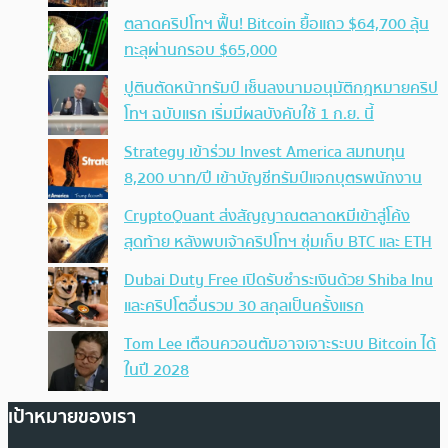
ตลาดคริปโทฯ ฟื้น! Bitcoin ยื้อแถว $64,700 ลุ้น
ทะลุผ่านกรอบ $65,000
ปูตินตัดหน้าทรัมป์ เซ็นลงนามอนุมัติกฎหมายคริป
โทฯ ฉบับแรก เริ่มมีผลบังคับใช้ 1 ก.ย. นี้
Strategy เข้าร่วม Invest America สมทบทุน
8,200 บาท/ปี เข้าบัญชีทรัมป์แจกบุตรพนักงาน
CryptoQuant ส่งสัญญาณตลาดหมีเข้าสู่โค้ง
สุดท้าย หลังพบเจ้าคริปโทฯ ซุ่มเก็บ BTC และ ETH
Dubai Duty Free เปิดรับชำระเงินด้วย Shiba Inu
และคริปโตอื่นรวม 30 สกุลเป็นครั้งแรก
Tom Lee เตือนควอนตัมอาจเจาะระบบ Bitcoin ได้
ในปี 2028
เป้าหมายของเรา