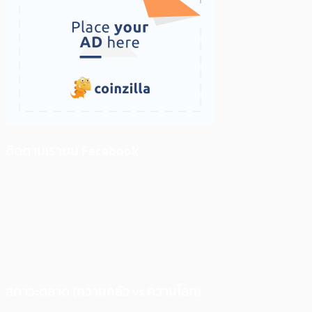
ติดตามเราบน Facebook
สภาวะตลาด (ความกลัว vs ความโลภ)