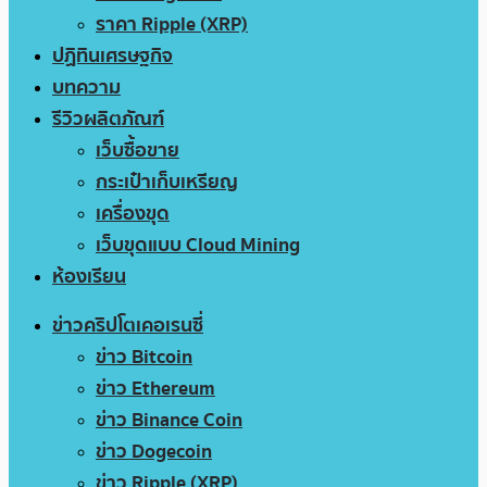
ราคา Ripple (XRP)
ปฏิทินเศรษฐกิจ
บทความ
รีวิวผลิตภัณฑ์
เว็บซื้อขาย
กระเป๋าเก็บเหรียญ
เครื่องขุด
เว็บขุดแบบ Cloud Mining
ห้องเรียน
ข่าวคริปโตเคอเรนซี่
ข่าว Bitcoin
ข่าว Ethereum
ข่าว Binance Coin
ข่าว Dogecoin
ข่าว Ripple (XRP)