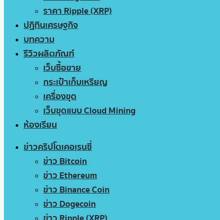
ราคา Ripple (XRP)
ปฏิทินเศรษฐกิจ
บทความ
รีวิวผลิตภัณฑ์
เว็บซื้อขาย
กระเป๋าเก็บเหรียญ
เครื่องขุด
เว็บขุดแบบ Cloud Mining
ห้องเรียน
ข่าวคริปโตเคอเรนซี่
ข่าว Bitcoin
ข่าว Ethereum
ข่าว Binance Coin
ข่าว Dogecoin
ข่าว Ripple (XRP)