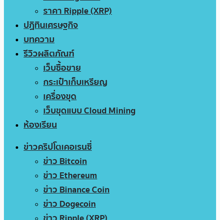
ราคา Ripple (XRP)
ปฏิทินเศรษฐกิจ
บทความ
รีวิวผลิตภัณฑ์
เว็บซื้อขาย
กระเป๋าเก็บเหรียญ
เครื่องขุด
เว็บขุดแบบ Cloud Mining
ห้องเรียน
ข่าวคริปโตเคอเรนซี่
ข่าว Bitcoin
ข่าว Ethereum
ข่าว Binance Coin
ข่าว Dogecoin
ข่าว Ripple (XRP)