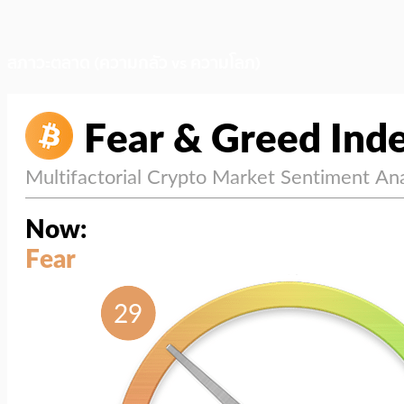
สภาวะตลาด (ความกลัว vs ความโลภ)