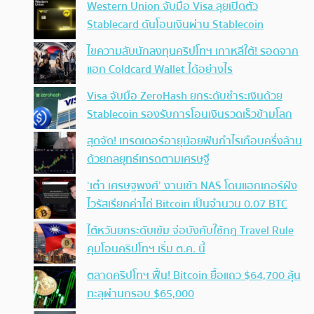
Western Union จับมือ Visa ลุยเปิดตัว
Stablecard ดันโอนเงินผ่าน Stablecoin
ไขความลับนักลงทุนคริปโทฯ เกาหลีใต้! รอดจาก
แฮก Coldcard Wallet ได้อย่างไร
Visa จับมือ ZeroHash ยกระดับชำระเงินด้วย
Stablecoin รองรับการโอนเงินรวดเร็วข้ามโลก
สุดจัด! เทรดเดอร์อายุน้อยฟันกำไรเกือบครึ่งล้าน
ด้วยกลยุทธ์เทรดตามเศรษฐี
‘เต๋า เศรษฐพงศ์’ งานเข้า NAS โดนแฮกเกอร์ฝัง
ไวรัสเรียกค่าไถ่ Bitcoin เป็นจำนวน 0.07 BTC
ไต้หวันยกระดับเข้ม จ่อบังคับใช้กฏ Travel Rule
คุมโอนคริปโทฯ เริ่ม ต.ค. นี้
ตลาดคริปโทฯ ฟื้น! Bitcoin ยื้อแถว $64,700 ลุ้น
ทะลุผ่านกรอบ $65,000