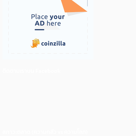
ติดตามเราบน Facebook
สภาวะตลาด (ความกลัว vs ความโลภ)