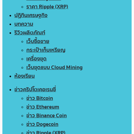
ราคา Ripple (XRP)
ปฏิทินเศรษฐกิจ
บทความ
รีวิวผลิตภัณฑ์
เว็บซื้อขาย
กระเป๋าเก็บเหรียญ
เครื่องขุด
เว็บขุดแบบ Cloud Mining
ห้องเรียน
ข่าวคริปโตเคอเรนซี่
ข่าว Bitcoin
ข่าว Ethereum
ข่าว Binance Coin
ข่าว Dogecoin
ข่าว Ripple (XRP)