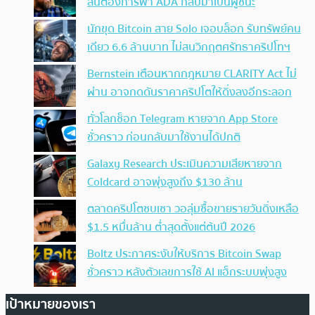
ลั่นต้องการพา ADA กลับมาเป็นผู้ชนะ
นักขุด Bitcoin สาย Solo เจอบล็อก รับทรัพย์คน
เดียว 6.6 ล้านบาท ไม่สนวิกฤตศรัทธาคริปโทฯ
Bernstein เตือนหากกฎหมาย CLARITY Act ไม่
ผ่าน อาจกดดันราคาคริปโตให้ดิ่งลงอีกระลอก
ทั่วโลกช็อก Telegram หายจาก App Store
ชั่วคราว ก่อนกลับมาใช้งานได้ปกติ
Galaxy Research ประเมินความเสียหายจาก
Coldcard อาจพุ่งสูงถึง $130 ล้าน
ตลาดคริปโตซบเซา วอลุ่มซื้อขายรายวันดิ่งเหลือ
$1.5 หมื่นล้าน ต่ำสุดตั้งแต่ต้นปี 2026
Boltz ประกาศระงับให้บริการ Bitcoin Swap
ชั่วคราว หลังตัวเลขการใช้ AI แฮ็กระบบพุ่งสูง
เป้าหมายของเรา