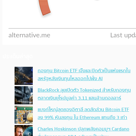
ประเด็นล่าสุด
กองทุน Bitcoin ETF เจ๊งและปิดตัวเป็นแห่งแรกใน
สหรัฐหลังเงินทุนไหลออกไปฝั่ง AI
BlackRock ลุยเปิดตัว Tokenized สำหรับกองทุน
ตลาดเงินยุโรปมูลค่า 3.11 แสนล้านดอลลาร์
แบงก์ใหญ่สุดของอิตาลี ลดสัดส่วน Bitcoin ETF
ลง 99% หันลงทุน ใน Ethereum แทนถึง 3 เท่า
Charles Hoskinson ปลุกพลังคอมมูฯ Cardano