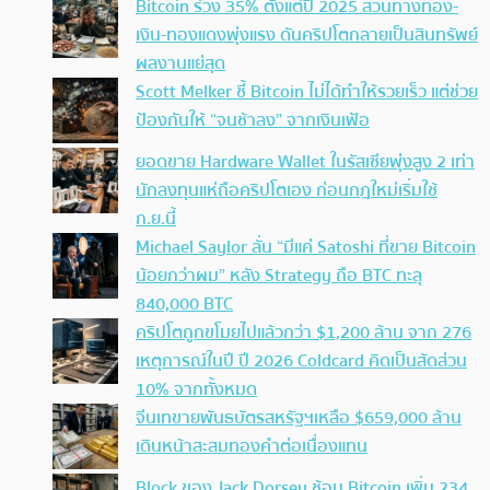
Bitcoin ร่วง 35% ตั้งแต่ปี 2025 สวนทางทอง-
เงิน-ทองแดงพุ่งแรง ดันคริปโตกลายเป็นสินทรัพย์
ผลงานแย่สุด
Scott Melker ชี้ Bitcoin ไม่ได้ทำให้รวยเร็ว แต่ช่วย
ป้องกันให้ “จนช้าลง” จากเงินเฟ้อ
ยอดขาย Hardware Wallet ในรัสเซียพุ่งสูง 2 เท่า
นักลงทุนแห่ถือคริปโตเอง ก่อนกฎใหม่เริ่มใช้
ก.ย.นี้
Michael Saylor ลั่น “มีแค่ Satoshi ที่ขาย Bitcoin
น้อยกว่าผม” หลัง Strategy ถือ BTC ทะลุ
840,000 BTC
คริปโตถูกขโมยไปแล้วกว่า $1,200 ล้าน จาก 276
เหตุการณ์ในปี ปี 2026 Coldcard คิดเป็นสัดส่วน
10% จากทั้งหมด
จีนเทขายพันธบัตรสหรัฐฯเหลือ $659,000 ล้าน
เดินหน้าสะสมทองคำต่อเนื่องแทน
Block ของ Jack Dorsey ช้อน Bitcoin เพิ่ม 234