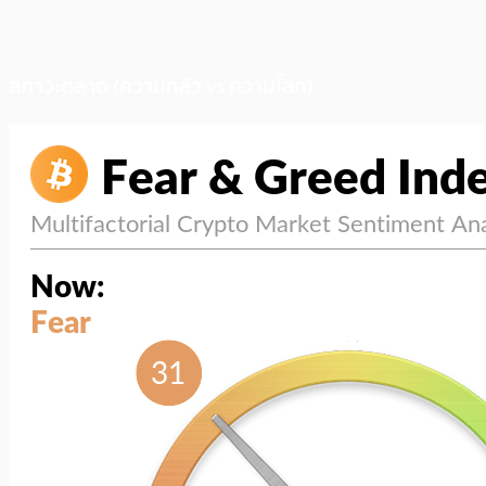
สภาวะตลาด (ความกลัว vs ความโลภ)