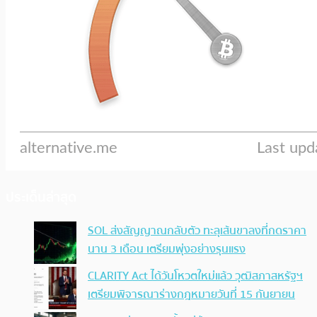
ประเด็นล่าสุด
SOL ส่งสัญญาณกลับตัว ทะลุเส้นขาลงที่กดราคา
นาน 3 เดือน เตรียมพุ่งอย่างรุนแรง
CLARITY Act ได้วันโหวตใหม่แล้ว วุฒิสภาสหรัฐฯ
เตรียมพิจารณาร่างกฎหมายวันที่ 15 กันยายน