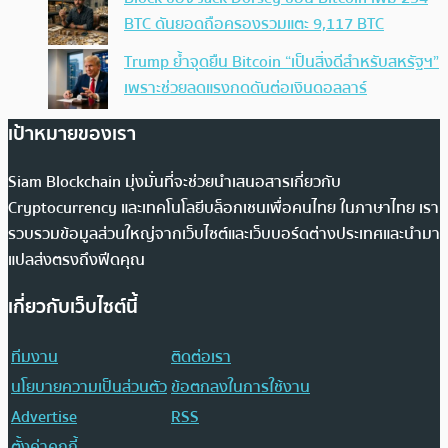
BTC ดันยอดถือครองรวมแตะ 9,117 BTC
Trump ย้ำจุดยืน Bitcoin “เป็นสิ่งดีสำหรับสหรัฐฯ”
เพราะช่วยลดแรงกดดันต่อเงินดอลลาร์
เป้าหมายของเรา
Siam Blockchain มุ่งมั่นที่จะช่วยนำเสนอสารเกี่ยวกับ
Cryptocurrency และเทคโนโลยีบล็อกเชนเพื่อคนไทย ในภาษาไทย เรา
รวบรวมข้อมูลส่วนใหญ่จากเว็บไซต์และเว็บบอร์ดต่างประเทศและนำมา
แปลส่งตรงถึงฟีดคุณ
เกี่ยวกับเว็บไซต์นี้
ทีมงาน
ติดต่อเรา
นโยบายความเป็นส่วนตัว
ข้อตกลงในการใช้งาน
Advertise
RSS
ตั้งค่าคุกกี้