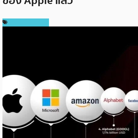
ของ Apple แล้ว
ข่าวคริปโตเคอเรนซี่