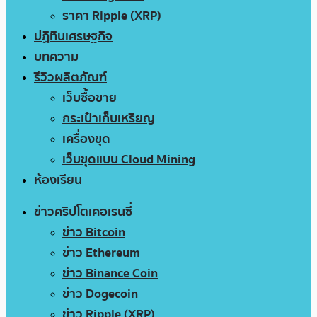
ราคา Ripple (XRP)
ปฏิทินเศรษฐกิจ
บทความ
รีวิวผลิตภัณฑ์
เว็บซื้อขาย
กระเป๋าเก็บเหรียญ
เครื่องขุด
เว็บขุดแบบ Cloud Mining
ห้องเรียน
ข่าวคริปโตเคอเรนซี่
ข่าว Bitcoin
ข่าว Ethereum
ข่าว Binance Coin
ข่าว Dogecoin
ข่าว Ripple (XRP)