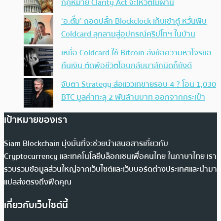
กฎหมาย Clarity Act จะโหวตไม่ผ่าน
‘อ.ตั๊ม’ ถอดปลั้ก Blockclock เก็บเข้าตู้ หวั่นพิษ
Coldcard ลุกลามสู่อุปกรณ์คริปโทฯ ในบ้าน
เหยื่อ Coldcard ใช้ Bitcoin ส่งข้อความหาโจรขอ
คืนเงิน ตัดพ้อชีวิตโอนกลับมาสักนิดก็ยังดี
จับตา Strategy ส่อแววเทขายรอบ 4 ? โอน 1,030
BTC มูลค่าทะลุ 2 พันล้านบาท ออกจากกระเป๋า
เป้าหมายของเรา
Siam Blockchain มุ่งมั่นที่จะช่วยนำเสนอสารเกี่ยวกับ
Cryptocurrency และเทคโนโลยีบล็อกเชนเพื่อคนไทย ในภาษาไทย เรา
รวบรวมข้อมูลส่วนใหญ่จากเว็บไซต์และเว็บบอร์ดต่างประเทศและนำมา
แปลส่งตรงถึงฟีดคุณ
เกี่ยวกับเว็บไซต์นี้