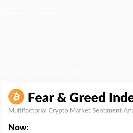
ติดตามเราบน Facebook
สภาวะตลาด (ความกลัว vs ความโลภ)