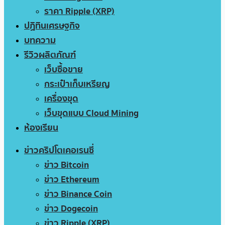
ราคา Ripple (XRP)
ปฏิทินเศรษฐกิจ
บทความ
รีวิวผลิตภัณฑ์
เว็บซื้อขาย
กระเป๋าเก็บเหรียญ
เครื่องขุด
เว็บขุดแบบ Cloud Mining
ห้องเรียน
ข่าวคริปโตเคอเรนซี่
ข่าว Bitcoin
ข่าว Ethereum
ข่าว Binance Coin
ข่าว Dogecoin
ข่าว Ripple (XRP)