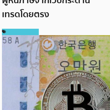
ผู้หนีภาษีจากเว็บกระดาน
เทรดโดยตรง
กฎหมายและรัฐบาล