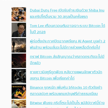
Dubai Duty Free เปิดรับชำระเงินด้วย Shiba Inu
และคริปโตอื่นรวม 30 สกุลเป็นครั้งแรก
Tom Lee เตือนควอนตัมอาจเจาะระบบ Bitcoin ได้
ในปี 2028
ผู้ก่อตั้งประกาศปิดฉากเหรียญ AI Agent มูลค่า 2
พันล้าน พร้อมลั่นจะไม่มีการช่วยเหลืออีกต่อไป
กราฟ Bitcoin ส่งสัญญาณว่าตลาดกระทิงจะไม่มี
อีกแล้ว
ชายชาวมิสซูรีถูกฟ้อง หลังวางแผนลักพาตัวนัก
ลงทุน Bitcoin เพื่อเรียกค่าไถ่
Binance รุกหนัก เพิ่มหุ้น bStocks 10 ตัวดังเข้า
ตลาดสปอต พร้อมแคมเปญฟรีค่าธรรมเนียม
Bitwise ฟันธง คริปโตจะไม่เป็นไร แม้สัปดาห์นี้ร่าง