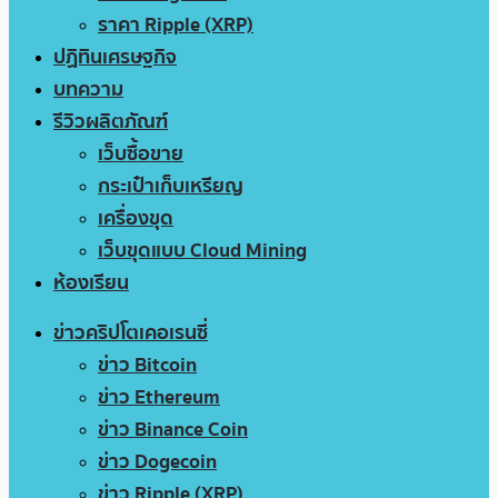
ราคา Ripple (XRP)
ปฏิทินเศรษฐกิจ
บทความ
รีวิวผลิตภัณฑ์
เว็บซื้อขาย
กระเป๋าเก็บเหรียญ
เครื่องขุด
เว็บขุดแบบ Cloud Mining
ห้องเรียน
ข่าวคริปโตเคอเรนซี่
ข่าว Bitcoin
ข่าว Ethereum
ข่าว Binance Coin
ข่าว Dogecoin
ข่าว Ripple (XRP)