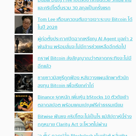
Dubai Duty Free เปิดรับชำระเงินด้วย Shiba Inu
และคริปโตอื่นรวม 30 สกุลเป็นครั้งแรก
Tom Lee เตือนควอนตัมอาจเจาะระบบ Bitcoin ได้
ในปี 2028
ผู้ก่อตั้งประกาศปิดฉากเหรียญ AI Agent มูลค่า 2
พันล้าน พร้อมลั่นจะไม่มีการช่วยเหลืออีกต่อไป
กราฟ Bitcoin ส่งสัญญาณว่าตลาดกระทิงจะไม่มี
อีกแล้ว
ชายชาวมิสซูรีถูกฟ้อง หลังวางแผนลักพาตัวนัก
ลงทุน Bitcoin เพื่อเรียกค่าไถ่
Binance รุกหนัก เพิ่มหุ้น bStocks 10 ตัวดังเข้า
ตลาดสปอต พร้อมแคมเปญฟรีค่าธรรมเนียม
Bitwise ฟันธง คริปโตจะไม่เป็นไร แม้สัปดาห์นี้ร่าง
กฎหมาย Clarity Act จะโหวตไม่ผ่าน