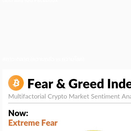
ติดตามเราบน Facebook
สภาวะตลาด (ความกลัว vs ความโลภ)