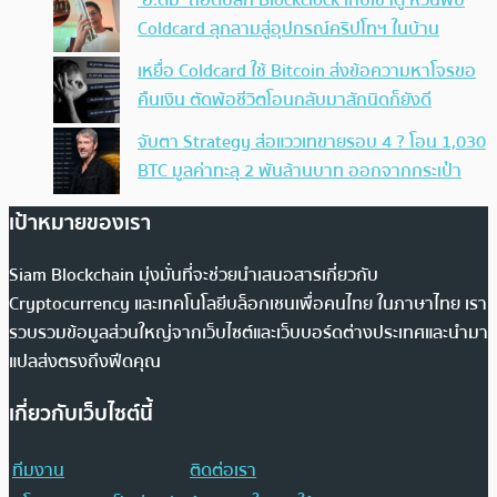
‘อ.ตั๊ม’ ถอดปลั้ก Blockclock เก็บเข้าตู้ หวั่นพิษ
Coldcard ลุกลามสู่อุปกรณ์คริปโทฯ ในบ้าน
เหยื่อ Coldcard ใช้ Bitcoin ส่งข้อความหาโจรขอ
คืนเงิน ตัดพ้อชีวิตโอนกลับมาสักนิดก็ยังดี
จับตา Strategy ส่อแววเทขายรอบ 4 ? โอน 1,030
BTC มูลค่าทะลุ 2 พันล้านบาท ออกจากกระเป๋า
เป้าหมายของเรา
Siam Blockchain มุ่งมั่นที่จะช่วยนำเสนอสารเกี่ยวกับ
Cryptocurrency และเทคโนโลยีบล็อกเชนเพื่อคนไทย ในภาษาไทย เรา
รวบรวมข้อมูลส่วนใหญ่จากเว็บไซต์และเว็บบอร์ดต่างประเทศและนำมา
แปลส่งตรงถึงฟีดคุณ
เกี่ยวกับเว็บไซต์นี้
ทีมงาน
ติดต่อเรา