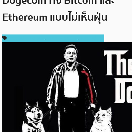
Dogecoin ทิ้ง Bitcoin และ
Ethereum แบบไม่เห็นฝุ่น
ข่าวคริปโตเคอเรนซี่
,
ราคา Dogecoin
,
เหรียญอื่นๆ