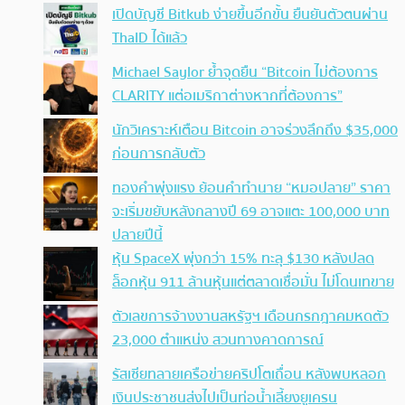
เปิดบัญชี Bitkub ง่ายขึ้นอีกขั้น ยืนยันตัวตนผ่าน
ThaID ได้แล้ว
Michael Saylor ย้ำจุดยืน “Bitcoin ไม่ต้องการ
CLARITY แต่อเมริกาต่างหากที่ต้องการ”
นักวิเคราะห์เตือน Bitcoin อาจร่วงลึกถึง $35,000
ก่อนการกลับตัว
ทองคำพุ่งแรง ย้อนคำทำนาย “หมอปลาย” ราคา
จะเริ่มขยับหลังกลางปี 69 อาจแตะ 100,000 บาท
ปลายปีนี้
หุ้น SpaceX พุ่งกว่า 15% ทะลุ $130 หลังปลด
ล็อกหุ้น 911 ล้านหุ้นแต่ตลาดเชื่อมั่น ไม่โดนเทขาย
ตัวเลขการจ้างงานสหรัฐฯ เดือนกรกฎาคมหดตัว
23,000 ตำแหน่ง สวนทางคาดการณ์
รัสเซียทลายเครือข่ายคริปโตเถื่อน หลังพบหลอก
เงินประชาชนส่งไปเป็นท่อน้ำเลี้ยงยูเครน