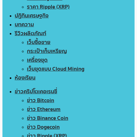
ราคา Ripple (XRP)
ปฏิทินเศรษฐกิจ
บทความ
รีวิวผลิตภัณฑ์
เว็บซื้อขาย
กระเป๋าเก็บเหรียญ
เครื่องขุด
เว็บขุดแบบ Cloud Mining
ห้องเรียน
ข่าวคริปโตเคอเรนซี่
ข่าว Bitcoin
ข่าว Ethereum
ข่าว Binance Coin
ข่าว Dogecoin
ข่าว Ripple (XRP)