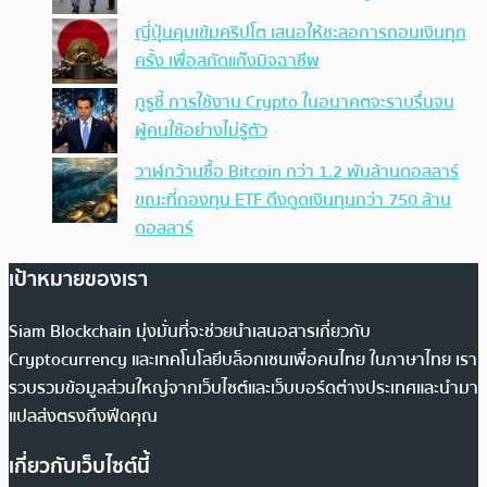
ญี่ปุ่นคุมเข้มคริปโต เสนอให้ชะลอการถอนเงินทุก
ครั้ง เพื่อสกัดแก๊งมิจฉาชีพ
กูรูชี้ การใช้งาน Crypto ในอนาคตจะราบรื่นจน
ผู้คนใช้อย่างไม่รู้ตัว
วาฬกว้านซื้อ Bitcoin กว่า 1.2 พันล้านดอลลาร์
ขณะที่กองทุน ETF ดึงดูดเงินทุนกว่า 750 ล้าน
ดอลลาร์
เป้าหมายของเรา
Siam Blockchain มุ่งมั่นที่จะช่วยนำเสนอสารเกี่ยวกับ
Cryptocurrency และเทคโนโลยีบล็อกเชนเพื่อคนไทย ในภาษาไทย เรา
รวบรวมข้อมูลส่วนใหญ่จากเว็บไซต์และเว็บบอร์ดต่างประเทศและนำมา
แปลส่งตรงถึงฟีดคุณ
เกี่ยวกับเว็บไซต์นี้