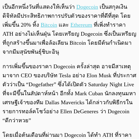
พร้อมเล่น
0:00
/
0:00
เป็นอีกหนึ่งวันที่แสดงให้เห็นว่า
Dogecoin
เป็นสกุลเงิน
ดิจิทัลมีประสิทธิภาพการปรับตัวของราคาที่ดีที่สุด โดย
เพิ่มขึ้น 20% ทิ้ง
Bitcoin
และ
Ethereum
ที่เพิ่งทำราคา
ATH อย่างไม่เห็นฝุ่น โดยเหรียญ Dogecoin ซึ่งเป็นเหรียญ
ที่ถูกสร้างขึ้นมาเพื่อล้อเลียน Bitcoin โดยมีต้นกำเนิดมา
จากมีมสุนัขพันธุ์ชิบะอินุ
การเพิ่มขึ้นของราคา Dogecoin ครั้งล่าสุด อาจมีสาเหตุ
มาจาก CEO ของบริษัท Tesla อย่าง Elon Musk ที่ประกาศ
ตัวว่าเป็น “Dogefather” ซึ่งได้เปิดตัว Saturday Night Live
ที่จะมีขึ้นในสัปดาห์หน้า อีกทั้ง Mark Cuban นักลงทุนมหา
เศรษฐีเจ้าของทีม Dallas Mavericks ได้กล่าวกับพิธีกรใน
รายการทอล์คโชว์อย่าง Ellen DeGeneres ว่า Dogecoin
“ดีกว่าหวย”
โดยเมื่อต้นเดือนที่ผ่านมา Dogecoin ได้ทำ ATH ที่ราคา