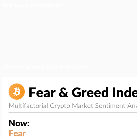
ติดตามเราบน Facebook
สภาวะตลาด (ความกลัว vs ความโลภ)