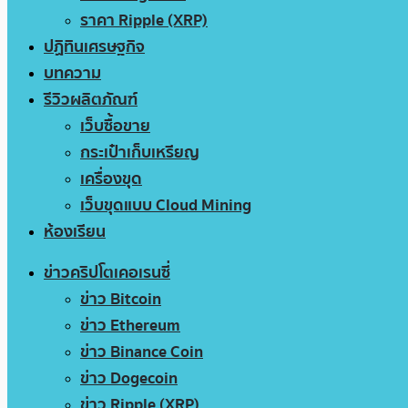
ราคา Ripple (XRP)
ปฏิทินเศรษฐกิจ
บทความ
รีวิวผลิตภัณฑ์
เว็บซื้อขาย
กระเป๋าเก็บเหรียญ
เครื่องขุด
เว็บขุดแบบ Cloud Mining
ห้องเรียน
ข่าวคริปโตเคอเรนซี่
ข่าว Bitcoin
ข่าว Ethereum
ข่าว Binance Coin
ข่าว Dogecoin
ข่าว Ripple (XRP)