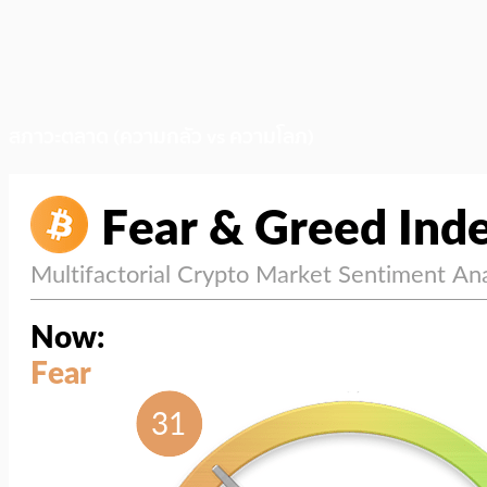
สภาวะตลาด (ความกลัว vs ความโลภ)