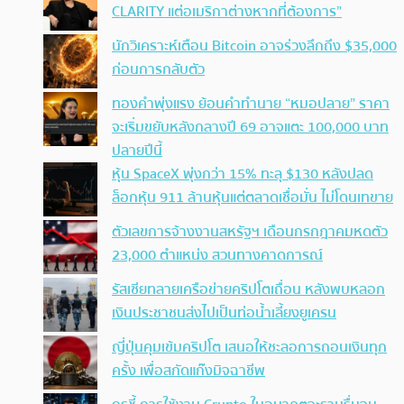
CLARITY แต่อเมริกาต่างหากที่ต้องการ”
นักวิเคราะห์เตือน Bitcoin อาจร่วงลึกถึง $35,000
ก่อนการกลับตัว
ทองคำพุ่งแรง ย้อนคำทำนาย “หมอปลาย” ราคา
จะเริ่มขยับหลังกลางปี 69 อาจแตะ 100,000 บาท
ปลายปีนี้
หุ้น SpaceX พุ่งกว่า 15% ทะลุ $130 หลังปลด
ล็อกหุ้น 911 ล้านหุ้นแต่ตลาดเชื่อมั่น ไม่โดนเทขาย
ตัวเลขการจ้างงานสหรัฐฯ เดือนกรกฎาคมหดตัว
23,000 ตำแหน่ง สวนทางคาดการณ์
รัสเซียทลายเครือข่ายคริปโตเถื่อน หลังพบหลอก
เงินประชาชนส่งไปเป็นท่อน้ำเลี้ยงยูเครน
ญี่ปุ่นคุมเข้มคริปโต เสนอให้ชะลอการถอนเงินทุก
ครั้ง เพื่อสกัดแก๊งมิจฉาชีพ