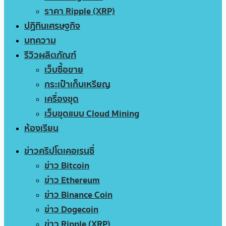
ราคา Ripple (XRP)
ปฏิทินเศรษฐกิจ
บทความ
รีวิวผลิตภัณฑ์
เว็บซื้อขาย
กระเป๋าเก็บเหรียญ
เครื่องขุด
เว็บขุดแบบ Cloud Mining
ห้องเรียน
ข่าวคริปโตเคอเรนซี่
ข่าว Bitcoin
ข่าว Ethereum
ข่าว Binance Coin
ข่าว Dogecoin
ข่าว Ripple (XRP)