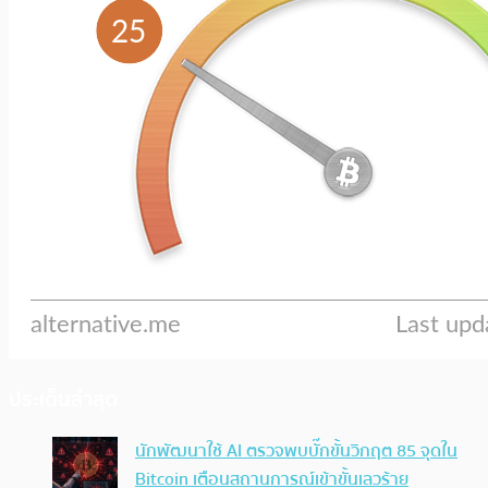
ประเด็นล่าสุด
นักพัฒนาใช้ AI ตรวจพบบั๊กขั้นวิกฤต 85 จุดใน
Bitcoin เตือนสถานการณ์เข้าขั้นเลวร้าย