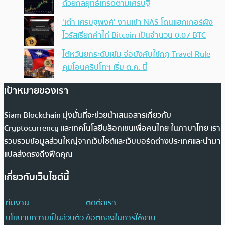
ด้วยกลยุทธ์เทรดตามเศรษฐี
‘เต๋า เศรษฐพงศ์’ งานเข้า NAS โดนแฮกเกอร์ฝัง
ไวรัสเรียกค่าไถ่ Bitcoin เป็นจำนวน 0.07 BTC
ไต้หวันยกระดับเข้ม จ่อบังคับใช้กฏ Travel Rule
คุมโอนคริปโทฯ เริ่ม ต.ค. นี้
เป้าหมายของเรา
Siam Blockchain มุ่งมั่นที่จะช่วยนำเสนอสารเกี่ยวกับ
Cryptocurrency และเทคโนโลยีบล็อกเชนเพื่อคนไทย ในภาษาไทย เรา
รวบรวมข้อมูลส่วนใหญ่จากเว็บไซต์และเว็บบอร์ดต่างประเทศและนำมา
แปลส่งตรงถึงฟีดคุณ
เกี่ยวกับเว็บไซต์นี้
ทีมงาน
ติดต่อเรา
นโยบายความเป็นส่วนตัว
ข้อตกลงในการใช้งาน