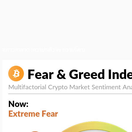
สภาวะตลาด (ความกลัว vs ความโลภ)