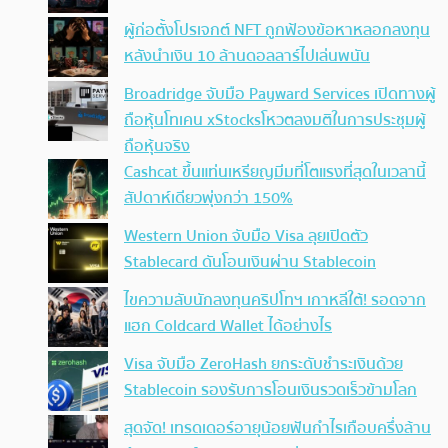
ผู้ก่อตั้งโปรเจกต์ NFT ถูกฟ้องข้อหาหลอกลงทุน
หลังนำเงิน 10 ล้านดอลลาร์ไปเล่นพนัน
Broadridge จับมือ Payward Services เปิดทางผู้
ถือหุ้นโทเคน xStocksโหวตลงมติในการประชุมผู้
ถือหุ้นจริง
Cashcat ขึ้นแท่นเหรียญมีมที่โตแรงที่สุดในเวลานี้
สัปดาห์เดียวพุ่งกว่า 150%
Western Union จับมือ Visa ลุยเปิดตัว
Stablecard ดันโอนเงินผ่าน Stablecoin
ไขความลับนักลงทุนคริปโทฯ เกาหลีใต้! รอดจาก
แฮก Coldcard Wallet ได้อย่างไร
Visa จับมือ ZeroHash ยกระดับชำระเงินด้วย
Stablecoin รองรับการโอนเงินรวดเร็วข้ามโลก
สุดจัด! เทรดเดอร์อายุน้อยฟันกำไรเกือบครึ่งล้าน