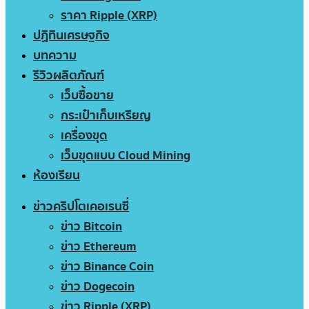
ราคา Ripple (XRP)
ปฏิทินเศรษฐกิจ
บทความ
รีวิวผลิตภัณฑ์
เว็บซื้อขาย
กระเป๋าเก็บเหรียญ
เครื่องขุด
เว็บขุดแบบ Cloud Mining
ห้องเรียน
ข่าวคริปโตเคอเรนซี่
ข่าว Bitcoin
ข่าว Ethereum
ข่าว Binance Coin
ข่าว Dogecoin
ข่าว Ripple (XRP)