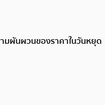
วามผันผวนของราคาในวันหยุด