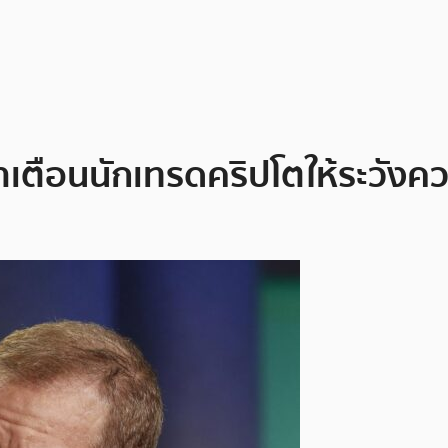
ตือนนักเทรดคริปโตให้ระวังค