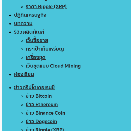
ราคา Ripple (XRP)
ปฏิทินเศรษฐกิจ
บทความ
รีวิวผลิตภัณฑ์
เว็บซื้อขาย
กระเป๋าเก็บเหรียญ
เครื่องขุด
เว็บขุดแบบ Cloud Mining
ห้องเรียน
ข่าวคริปโตเคอเรนซี่
ข่าว Bitcoin
ข่าว Ethereum
ข่าว Binance Coin
ข่าว Dogecoin
ข่าว Ripple (XRP)