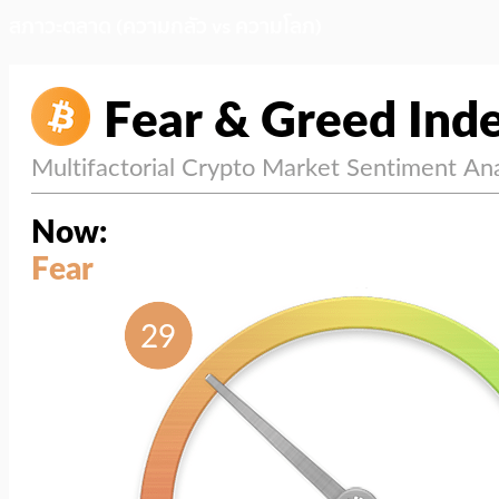
สภาวะตลาด (ความกลัว vs ความโลภ)