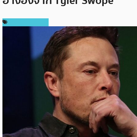
อ้างอิงจาก Tyler Swope
ข่าวคริปโตเคอเรนซี่