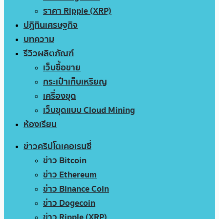
ราคา Ripple (XRP)
ปฏิทินเศรษฐกิจ
บทความ
รีวิวผลิตภัณฑ์
เว็บซื้อขาย
กระเป๋าเก็บเหรียญ
เครื่องขุด
เว็บขุดแบบ Cloud Mining
ห้องเรียน
ข่าวคริปโตเคอเรนซี่
ข่าว Bitcoin
ข่าว Ethereum
ข่าว Binance Coin
ข่าว Dogecoin
ข่าว Ripple (XRP)