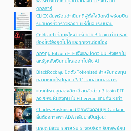
พอร์ต Bitcoin มีมูลค่าลดลงกว่า 540 ล้าน
ดอลลาร์
CLICX ลั่นพร้อมดำเนินคดีผู้ตั้งใจบิดหนี้ พร้อมปิด
รับสมัครชั่วคราวหลังคนแห่ยื่นจนระบบล้น
Coldcard เตือนผู้ใช้งานรีบย้าย Bitcoin ด่วน หลัง
ช่องโหว่ยังอุดไม่ได้ และถูกเจาะต่อเนื่อง
กองทุน Bitcoin ETF เจ๊งและปิดตัวเป็นแห่งแรกใน
สหรัฐหลังเงินทุนไหลออกไปฝั่ง AI
BlackRock ลุยเปิดตัว Tokenized สำหรับกองทุน
ตลาดเงินยุโรปมูลค่า 3.11 แสนล้านดอลลาร์
แบงก์ใหญ่สุดของอิตาลี ลดสัดส่วน Bitcoin ETF
ลง 99% หันลงทุน ใน Ethereum แทนถึง 3 เท่า
Charles Hoskinson ปลุกพลังคอมมูฯ Cardano
ลั่นต้องการพา ADA กลับมาเป็นผู้ชนะ
นักขุด Bitcoin สาย Solo เจอบล็อก รับทรัพย์คน