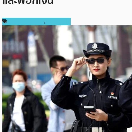
และฟอกเงิน
กฎหมายและรัฐบาล
,
ต่างประเทศ