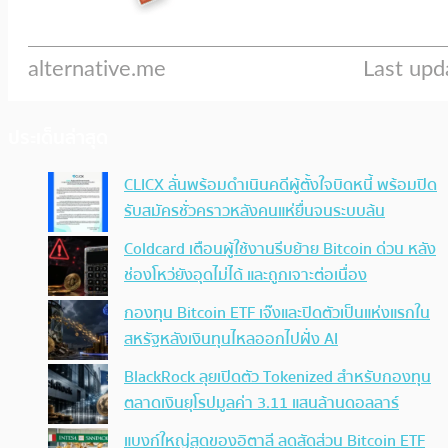
ประเด็นล่าสุด
CLICX ลั่นพร้อมดำเนินคดีผู้ตั้งใจบิดหนี้ พร้อมปิด
รับสมัครชั่วคราวหลังคนแห่ยื่นจนระบบล้น
Coldcard เตือนผู้ใช้งานรีบย้าย Bitcoin ด่วน หลัง
ช่องโหว่ยังอุดไม่ได้ และถูกเจาะต่อเนื่อง
กองทุน Bitcoin ETF เจ๊งและปิดตัวเป็นแห่งแรกใน
สหรัฐหลังเงินทุนไหลออกไปฝั่ง AI
BlackRock ลุยเปิดตัว Tokenized สำหรับกองทุน
ตลาดเงินยุโรปมูลค่า 3.11 แสนล้านดอลลาร์
แบงก์ใหญ่สุดของอิตาลี ลดสัดส่วน Bitcoin ETF