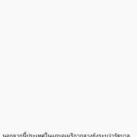
นอกจากนี้ประเทศในแถบอเมริกากลางยังระบุว่ารัฐบาล