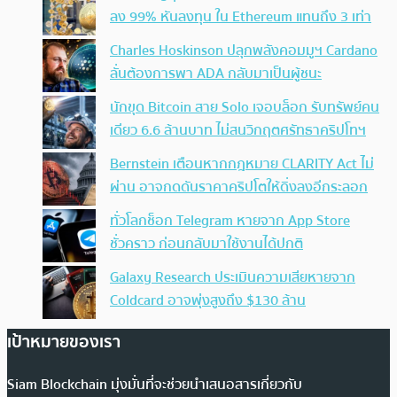
ลง 99% หันลงทุน ใน Ethereum แทนถึง 3 เท่า
Charles Hoskinson ปลุกพลังคอมมูฯ Cardano
ลั่นต้องการพา ADA กลับมาเป็นผู้ชนะ
นักขุด Bitcoin สาย Solo เจอบล็อก รับทรัพย์คน
เดียว 6.6 ล้านบาท ไม่สนวิกฤตศรัทธาคริปโทฯ
Bernstein เตือนหากกฎหมาย CLARITY Act ไม่
ผ่าน อาจกดดันราคาคริปโตให้ดิ่งลงอีกระลอก
ทั่วโลกช็อก Telegram หายจาก App Store
ชั่วคราว ก่อนกลับมาใช้งานได้ปกติ
Galaxy Research ประเมินความเสียหายจาก
Coldcard อาจพุ่งสูงถึง $130 ล้าน
เป้าหมายของเรา
Siam Blockchain มุ่งมั่นที่จะช่วยนำเสนอสารเกี่ยวกับ