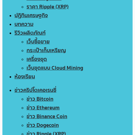
ราคา Ripple (XRP)
ปฏิทินเศรษฐกิจ
บทความ
รีวิวผลิตภัณฑ์
เว็บซื้อขาย
กระเป๋าเก็บเหรียญ
เครื่องขุด
เว็บขุดแบบ Cloud Mining
ห้องเรียน
ข่าวคริปโตเคอเรนซี่
ข่าว Bitcoin
ข่าว Ethereum
ข่าว Binance Coin
ข่าว Dogecoin
ข่าว Ripple (XRP)