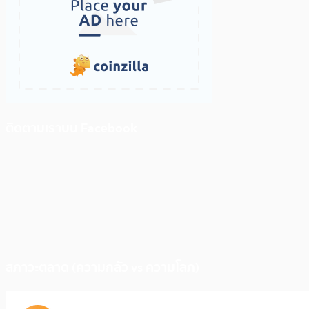
ติดตามเราบน Facebook
สภาวะตลาด (ความกลัว vs ความโลภ)