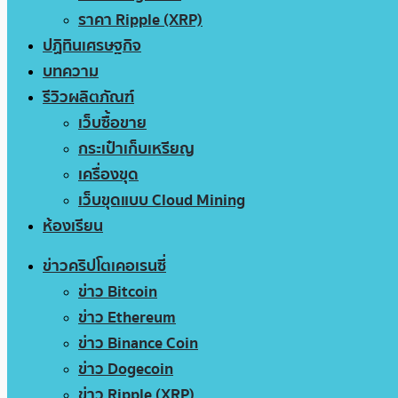
ราคา Ripple (XRP)
ปฏิทินเศรษฐกิจ
บทความ
รีวิวผลิตภัณฑ์
เว็บซื้อขาย
กระเป๋าเก็บเหรียญ
เครื่องขุด
เว็บขุดแบบ Cloud Mining
ห้องเรียน
ข่าวคริปโตเคอเรนซี่
ข่าว Bitcoin
ข่าว Ethereum
ข่าว Binance Coin
ข่าว Dogecoin
ข่าว Ripple (XRP)