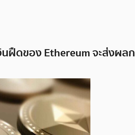
งินฝืดของ Ethereum จะส่งผลกร