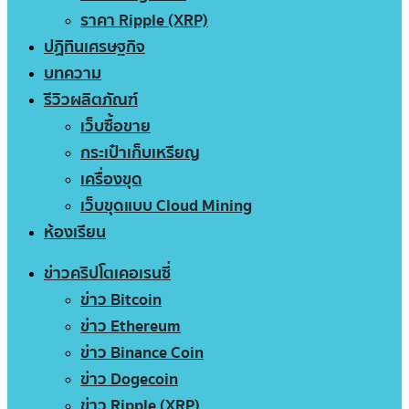
ราคา Ripple (XRP)
ปฏิทินเศรษฐกิจ
บทความ
รีวิวผลิตภัณฑ์
เว็บซื้อขาย
กระเป๋าเก็บเหรียญ
เครื่องขุด
เว็บขุดแบบ Cloud Mining
ห้องเรียน
ข่าวคริปโตเคอเรนซี่
ข่าว Bitcoin
ข่าว Ethereum
ข่าว Binance Coin
ข่าว Dogecoin
ข่าว Ripple (XRP)