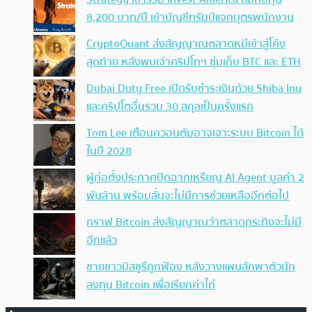
8,200 บาท/ปี เข้าบัญชีทรัมป์แจกบุตรพนักงาน
CryptoQuant ส่งสัญญาณตลาดหมีเข้าสู่โค้ง
สุดท้าย หลังพบเจ้าคริปโทฯ ซุ่มเก็บ BTC และ ETH
Dubai Duty Free เปิดรับชำระเงินด้วย Shiba Inu
และคริปโตอื่นรวม 30 สกุลเป็นครั้งแรก
Tom Lee เตือนควอนตัมอาจเจาะระบบ Bitcoin ได้
ในปี 2028
ผู้ก่อตั้งประกาศปิดฉากเหรียญ AI Agent มูลค่า 2
พันล้าน พร้อมลั่นจะไม่มีการช่วยเหลืออีกต่อไป
กราฟ Bitcoin ส่งสัญญาณว่าตลาดกระทิงจะไม่มี
อีกแล้ว
ชายชาวมิสซูรีถูกฟ้อง หลังวางแผนลักพาตัวนัก
ลงทุน Bitcoin เพื่อเรียกค่าไถ่