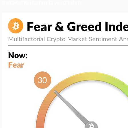
สภาวะตลาด (ความกลัว vs ความโลภ)