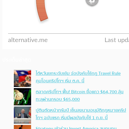
ประเด็นล่าสุด
ไต้หวันยกระดับเข้ม จ่อบังคับใช้กฏ Travel Rule
คุมโอนคริปโทฯ เริ่ม ต.ค. นี้
ตลาดคริปโทฯ ฟื้น! Bitcoin ยื้อแถว $64,700 ลุ้น
ทะลุผ่านกรอบ $65,000
ปูตินตัดหน้าทรัมป์ เซ็นลงนามอนุมัติกฎหมายคริป
โทฯ ฉบับแรก เริ่มมีผลบังคับใช้ 1 ก.ย. นี้
Strategy เข้าร่วม Invest America สมทบทุน