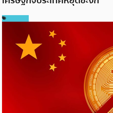
เศรษฐกิจประเทศหยุดชะงัก
ข่าว Bitcoin