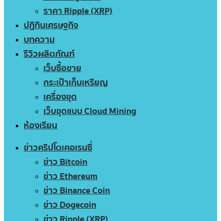
ราคา Ripple (XRP)
ปฏิทินเศรษฐกิจ
บทความ
รีวิวผลิตภัณฑ์
เว็บซื้อขาย
กระเป๋าเก็บเหรียญ
เครื่องขุด
เว็บขุดแบบ Cloud Mining
ห้องเรียน
ข่าวคริปโตเคอเรนซี่
ข่าว Bitcoin
ข่าว Ethereum
ข่าว Binance Coin
ข่าว Dogecoin
ข่าว Ripple (XRP)