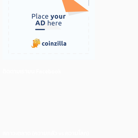
ติดตามเราบน Facebook
สภาวะตลาด (ความกลัว vs ความโลภ)