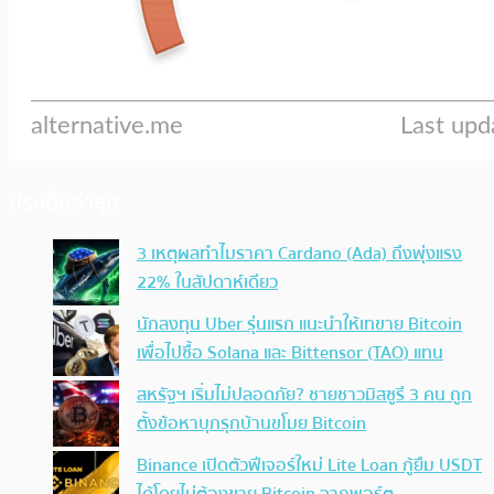
ประเด็นล่าสุด
3 เหตุผลทำไมราคา Cardano (Ada) ถึงพุ่งแรง
22% ในสัปดาห์เดียว
นักลงทุน Uber รุ่นแรก แนะนำให้เทขาย Bitcoin
เพื่อไปซื้อ Solana และ Bittensor (TAO) แทน
สหรัฐฯ เริ่มไม่ปลอดภัย? ชายชาวมิสซูรี 3 คน ถูก
ตั้งข้อหาบุกรุกบ้านขโมย Bitcoin
Binance เปิดตัวฟีเจอร์ใหม่ Lite Loan กู้ยืม USDT