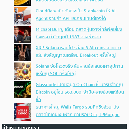
ได้โดยไม่ต้องขาย Bitcoin จากพอร์ต
Cloudflare เปิดตัวกระเป๋า Stablecoin ให้ AI
Agent จ่ายค่า API และคอนเทนต์เองได้
Michael Burry เตือน ตลาดหุ้นอาจใกล้พีคเสี่ยง
ดิ่งแรง ย้ำวิกฤตปี 1987 อาจซ้ำรอย
XRP-Solana หลบไป : ส่อง 3 Altcoins ฉายแวว
เด่น ส่งสัญญาณเตรียม Breakout ครั้งใหญ่
Solana จ่อโหวตจริง ลุ้นผ่านข้อเสนอเผาอุปทาน
เหรียญ SOL ครั้งใหญ่
Glassnode เปิดข้อมูล On-Chain ชี้แนวรับสำคัญ
Bitcoin อยู่โซน $63,000 เจ้ามือ-รายย่อยแห่ช้อน
ซื้อ
ธนาคารใหญ่ Wells Fargo ร่วมศึกชิงส่วนแบ่ง
ตลาดโทเคนเงินฝาก ตามรอย Citi, JPMorgan
เป้าหมายของเรา