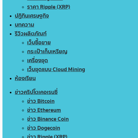
ราคา Ripple (XRP)
ปฏิทินเศรษฐกิจ
บทความ
รีวิวผลิตภัณฑ์
เว็บซื้อขาย
กระเป๋าเก็บเหรียญ
เครื่องขุด
เว็บขุดแบบ Cloud Mining
ห้องเรียน
ข่าวคริปโตเคอเรนซี่
ข่าว Bitcoin
ข่าว Ethereum
ข่าว Binance Coin
ข่าว Dogecoin
ข่าว Ripple (XRP)