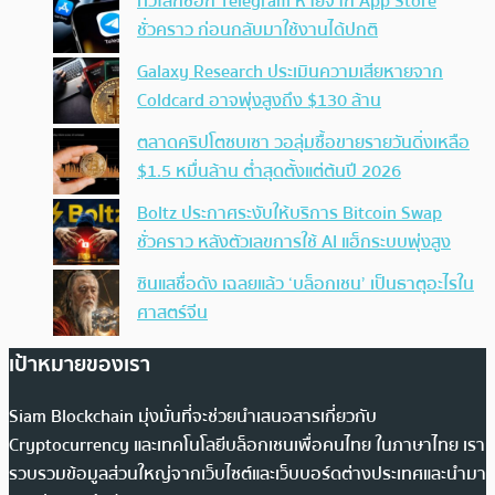
ทั่วโลกช็อก Telegram หายจาก App Store
ชั่วคราว ก่อนกลับมาใช้งานได้ปกติ
Galaxy Research ประเมินความเสียหายจาก
Coldcard อาจพุ่งสูงถึง $130 ล้าน
ตลาดคริปโตซบเซา วอลุ่มซื้อขายรายวันดิ่งเหลือ
$1.5 หมื่นล้าน ต่ำสุดตั้งแต่ต้นปี 2026
Boltz ประกาศระงับให้บริการ Bitcoin Swap
ชั่วคราว หลังตัวเลขการใช้ AI แฮ็กระบบพุ่งสูง
ซินแสชื่อดัง เฉลยแล้ว ‘บล็อกเชน’ เป็นธาตุอะไรใน
ศาสตร์จีน
เป้าหมายของเรา
Siam Blockchain มุ่งมั่นที่จะช่วยนำเสนอสารเกี่ยวกับ
Cryptocurrency และเทคโนโลยีบล็อกเชนเพื่อคนไทย ในภาษาไทย เรา
รวบรวมข้อมูลส่วนใหญ่จากเว็บไซต์และเว็บบอร์ดต่างประเทศและนำมา