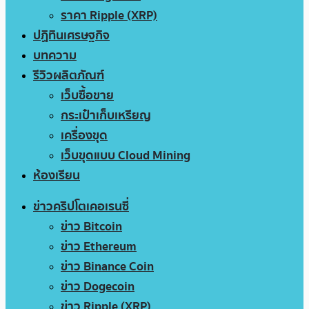
ราคา Ripple (XRP)
ปฏิทินเศรษฐกิจ
บทความ
รีวิวผลิตภัณฑ์
เว็บซื้อขาย
กระเป๋าเก็บเหรียญ
เครื่องขุด
เว็บขุดแบบ Cloud Mining
ห้องเรียน
ข่าวคริปโตเคอเรนซี่
ข่าว Bitcoin
ข่าว Ethereum
ข่าว Binance Coin
ข่าว Dogecoin
ข่าว Ripple (XRP)