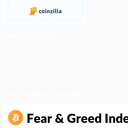
ติดตามเราบน Facebook
สภาวะตลาด (ความกลัว vs ความโลภ)