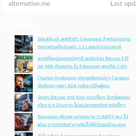
ประเด็นล่าสุด
BlackRock ลุยเปิดตัว Tokenized สำหรับกองทุน
ตลาดเงินยุโรปมูลค่า 3.11 แสนล้านดอลลาร์
แบงก์ใหญ่สุดของอิตาลี ลดสัดส่วน Bitcoin ETF
ลง 99% หันลงทุน ใน Ethereum แทนถึง 3 เท่า
Charles Hoskinson ปลุกพลังคอมมูฯ Cardano
ลั่นต้องการพา ADA กลับมาเป็นผู้ชนะ
นักขุด Bitcoin สาย Solo เจอบล็อก รับทรัพย์คน
เดียว 6.6 ล้านบาท ไม่สนวิกฤตศรัทธาคริปโทฯ
Bernstein เตือนหากกฎหมาย CLARITY Act ไม่
ผ่าน อาจกดดันราคาคริปโตให้ดิ่งลงอีกระลอก