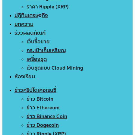
ราคา Ripple (XRP)
ปฏิทินเศรษฐกิจ
บทความ
รีวิวผลิตภัณฑ์
เว็บซื้อขาย
กระเป๋าเก็บเหรียญ
เครื่องขุด
เว็บขุดแบบ Cloud Mining
ห้องเรียน
ข่าวคริปโตเคอเรนซี่
ข่าว Bitcoin
ข่าว Ethereum
ข่าว Binance Coin
ข่าว Dogecoin
ข่าว Ripple (XRP)