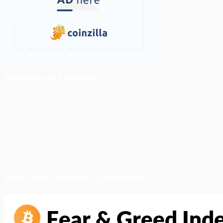
ติดตามเราบน Facebook
สภาวะตลาด (ความกลัว vs ความโลภ)