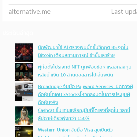
ประเด็นล่าสุด
นักพัฒนาใช้ AI ตรวจพบบั๊กขั้นวิกฤต 85 จุดใน
Bitcoin เตือนสถานการณ์เข้าขั้นเลวร้าย
ผู้ก่อตั้งโปรเจกต์ NFT ถูกฟ้องข้อหาหลอกลงทุน
หลังนำเงิน 10 ล้านดอลลาร์ไปเล่นพนัน
Broadridge จับมือ Payward Services เปิดทางผู้
ถือหุ้นโทเคน xStocksโหวตลงมติในการประชุมผู้
ถือหุ้นจริง
Cashcat ขึ้นแท่นเหรียญมีมที่โตแรงที่สุดในเวลานี้
สัปดาห์เดียวพุ่งกว่า 150%
Western Union จับมือ Visa ลุยเปิดตัว