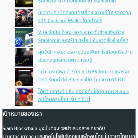
Stablecard ดันโอนเงินผ่าน Stablecoin
ไขความลับนักลงทุนคริปโทฯ เกาหลีใต้! รอดจาก
แฮก Coldcard Wallet ได้อย่างไร
Visa จับมือ ZeroHash ยกระดับชำระเงินด้วย
Stablecoin รองรับการโอนเงินรวดเร็วข้ามโลก
สุดจัด! เทรดเดอร์อายุน้อยฟันกำไรเกือบครึ่งล้าน
ด้วยกลยุทธ์เทรดตามเศรษฐี
‘เต๋า เศรษฐพงศ์’ งานเข้า NAS โดนแฮกเกอร์ฝัง
ไวรัสเรียกค่าไถ่ Bitcoin เป็นจำนวน 0.07 BTC
ไต้หวันยกระดับเข้ม จ่อบังคับใช้กฏ Travel Rule
คุมโอนคริปโทฯ เริ่ม ต.ค. นี้
เป้าหมายของเรา
Siam Blockchain มุ่งมั่นที่จะช่วยนำเสนอสารเกี่ยวกับ
Cryptocurrency และเทคโนโลยีบล็อกเชนเพื่อคนไทย ในภาษาไทย เรา