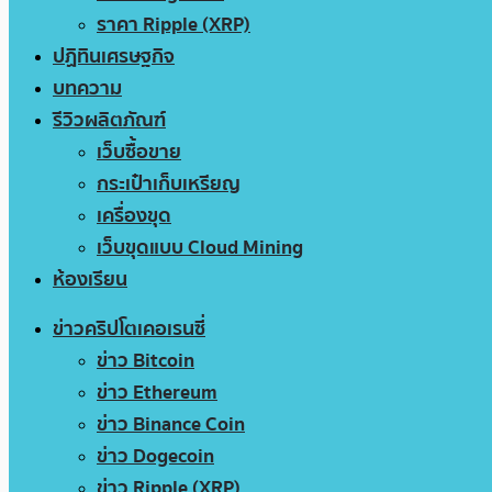
ราคา Ripple (XRP)
ปฏิทินเศรษฐกิจ
บทความ
รีวิวผลิตภัณฑ์
เว็บซื้อขาย
กระเป๋าเก็บเหรียญ
เครื่องขุด
เว็บขุดแบบ Cloud Mining
ห้องเรียน
ข่าวคริปโตเคอเรนซี่
ข่าว Bitcoin
ข่าว Ethereum
ข่าว Binance Coin
ข่าว Dogecoin
ข่าว Ripple (XRP)