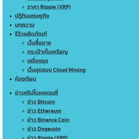
ราคา Ripple (XRP)
ปฏิทินเศรษฐกิจ
บทความ
รีวิวผลิตภัณฑ์
เว็บซื้อขาย
กระเป๋าเก็บเหรียญ
เครื่องขุด
เว็บขุดแบบ Cloud Mining
ห้องเรียน
ข่าวคริปโตเคอเรนซี่
ข่าว Bitcoin
ข่าว Ethereum
ข่าว Binance Coin
ข่าว Dogecoin
ข่าว Ripple (XRP)