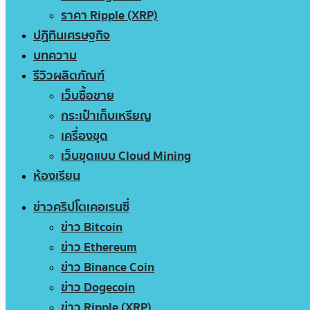
ราคา Ripple (XRP)
ปฏิทินเศรษฐกิจ
บทความ
รีวิวผลิตภัณฑ์
เว็บซื้อขาย
กระเป๋าเก็บเหรียญ
เครื่องขุด
เว็บขุดแบบ Cloud Mining
ห้องเรียน
ข่าวคริปโตเคอเรนซี่
ข่าว Bitcoin
ข่าว Ethereum
ข่าว Binance Coin
ข่าว Dogecoin
ข่าว Ripple (XRP)