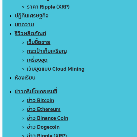
ราคา Ripple (XRP)
ปฏิทินเศรษฐกิจ
บทความ
รีวิวผลิตภัณฑ์
เว็บซื้อขาย
กระเป๋าเก็บเหรียญ
เครื่องขุด
เว็บขุดแบบ Cloud Mining
ห้องเรียน
ข่าวคริปโตเคอเรนซี่
ข่าว Bitcoin
ข่าว Ethereum
ข่าว Binance Coin
ข่าว Dogecoin
ข่าว Ripple (XRP)