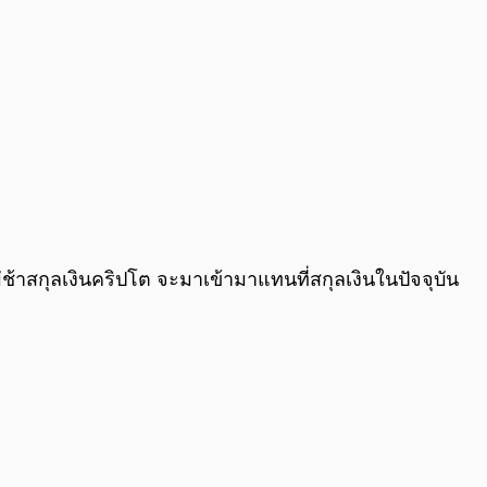
นไม่ช้าสกุลเงินคริปโต จะมาเข้ามาแทนที่สกุลเงินในปัจจุบัน