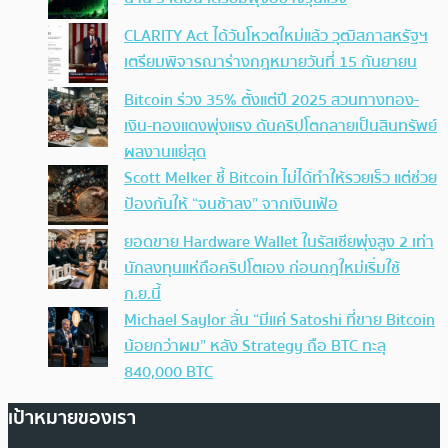
CLARITY Act ได้วันโหวตใหม่แล้ว วุฒิสภาสหรัฐฯ
เตรียมพิจารณาร่างกฎหมายวันที่ 15 กันยายน
Bitcoin ร่วง 35% ตั้งแต่ปี 2025 สวนทางทอง-
เงิน-ทองแดงพุ่งแรง ดันคริปโตกลายเป็นสินทรัพย์
ผลงานแย่สุด
Scott Melker ชี้ Bitcoin ไม่ได้ทำให้รวยเร็ว แต่ช่วย
ป้องกันให้ “จนช้าลง” จากเงินเฟ้อ
ยอดขาย Hardware Wallet ในรัสเซียพุ่งสูง 2 เท่า
นักลงทุนแห่ถือคริปโตเอง ก่อนกฎใหม่เริ่มใช้
ก.ย.นี้
Michael Saylor ลั่น “มีแค่ Satoshi ที่ขาย Bitcoin
น้อยกว่าผม” หลัง Strategy ถือ BTC ทะลุ
840,000 BTC
เป้าหมายของเรา