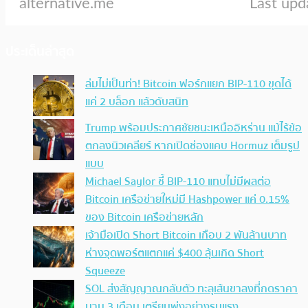
ประเด็นล่าสุด
ล่มไม่เป็นท่า! Bitcoin ฟอร์กแยก BIP-110 ขุดได้
แค่ 2 บล็อก แล้วดับสนิท
Trump พร้อมประกาศชัยชนะเหนืออิหร่าน แม้ไร้ข้อ
ตกลงนิวเคลียร์ หากเปิดช่องแคบ Hormuz เต็มรูป
แบบ
Michael Saylor ชี้ BIP-110 แทบไม่มีผลต่อ
Bitcoin เครือข่ายใหม่มี Hashpower แค่ 0.15%
ของ Bitcoin เครือข่ายหลัก
เจ้ามือเปิด Short Bitcoin เกือบ 2 พันล้านบาท
ห่างจุดพอร์ตแตกแค่ $400 ลุ้นเกิด Short
Squeeze
SOL ส่งสัญญาณกลับตัว ทะลุเส้นขาลงที่กดราคา
นาน 3 เดือน เตรียมพุ่งอย่างรุนแรง