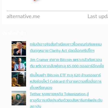
ประเด็นล่าสุด
ทรัมป์เอาจริง สั่งทำเนียบขาวรื้อเกณฑ์จริยธรรม
ดันกฎหมาย Clarity Act ปลดล็อกคริปโทฯ
Jim Cramer เทขาย Bitcoin เพราะกลัวภัยควอน
ตัม แต่ราคากลับพุ่งทะลุ 65,000 ดอลลาร์อีกครั้ง
เงินไหลเข้า Bitcoin ETF ทะลุ 620 ล้านดอลลาร์
หลังช่องโหว่ Coldcard ทำลายความเชื่อมั่นการ
เก็บเหรียญเอง
Tether รุกขยายธุรกิจ Tokenization สู่
ซาอุดีอาระเบียประเดิมด้วยอสังหาริมทรัพย์ระดับ
สถาบัน