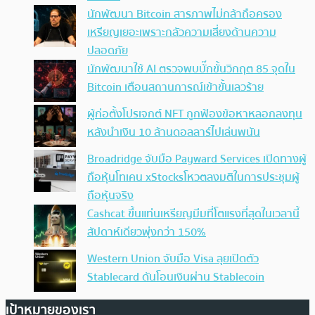
นักพัฒนา Bitcoin สารภาพไม่กล้าถือครอง
เหรียญเยอะเพราะกลัวความเสี่ยงด้านความ
ปลอดภัย
นักพัฒนาใช้ AI ตรวจพบบั๊กขั้นวิกฤต 85 จุดใน
Bitcoin เตือนสถานการณ์เข้าขั้นเลวร้าย
ผู้ก่อตั้งโปรเจกต์ NFT ถูกฟ้องข้อหาหลอกลงทุน
หลังนำเงิน 10 ล้านดอลลาร์ไปเล่นพนัน
Broadridge จับมือ Payward Services เปิดทางผู้
ถือหุ้นโทเคน xStocksโหวตลงมติในการประชุมผู้
ถือหุ้นจริง
Cashcat ขึ้นแท่นเหรียญมีมที่โตแรงที่สุดในเวลานี้
สัปดาห์เดียวพุ่งกว่า 150%
Western Union จับมือ Visa ลุยเปิดตัว
Stablecard ดันโอนเงินผ่าน Stablecoin
เป้าหมายของเรา