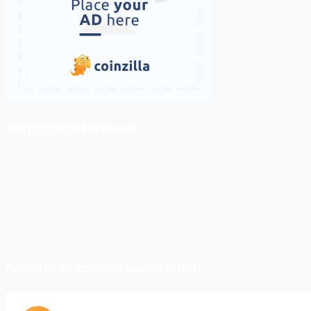
ติดตามเราบน Facebook
สภาวะตลาด (ความกลัว vs ความโลภ)