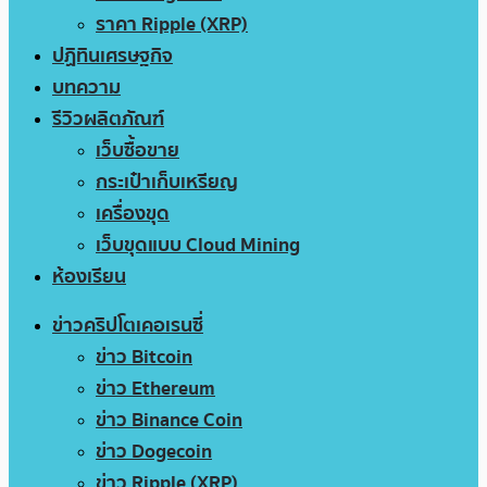
ราคา Ripple (XRP)
ปฏิทินเศรษฐกิจ
บทความ
รีวิวผลิตภัณฑ์
เว็บซื้อขาย
กระเป๋าเก็บเหรียญ
เครื่องขุด
เว็บขุดแบบ Cloud Mining
ห้องเรียน
ข่าวคริปโตเคอเรนซี่
ข่าว Bitcoin
ข่าว Ethereum
ข่าว Binance Coin
ข่าว Dogecoin
ข่าว Ripple (XRP)