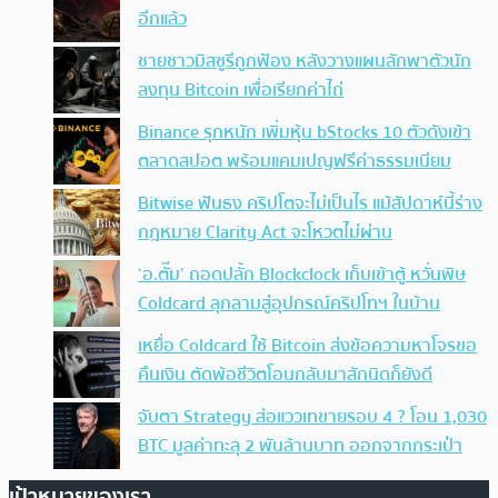
อีกแล้ว
ชายชาวมิสซูรีถูกฟ้อง หลังวางแผนลักพาตัวนัก
ลงทุน Bitcoin เพื่อเรียกค่าไถ่
Binance รุกหนัก เพิ่มหุ้น bStocks 10 ตัวดังเข้า
ตลาดสปอต พร้อมแคมเปญฟรีค่าธรรมเนียม
Bitwise ฟันธง คริปโตจะไม่เป็นไร แม้สัปดาห์นี้ร่าง
กฎหมาย Clarity Act จะโหวตไม่ผ่าน
‘อ.ตั๊ม’ ถอดปลั้ก Blockclock เก็บเข้าตู้ หวั่นพิษ
Coldcard ลุกลามสู่อุปกรณ์คริปโทฯ ในบ้าน
เหยื่อ Coldcard ใช้ Bitcoin ส่งข้อความหาโจรขอ
คืนเงิน ตัดพ้อชีวิตโอนกลับมาสักนิดก็ยังดี
จับตา Strategy ส่อแววเทขายรอบ 4 ? โอน 1,030
BTC มูลค่าทะลุ 2 พันล้านบาท ออกจากกระเป๋า
เป้าหมายของเรา