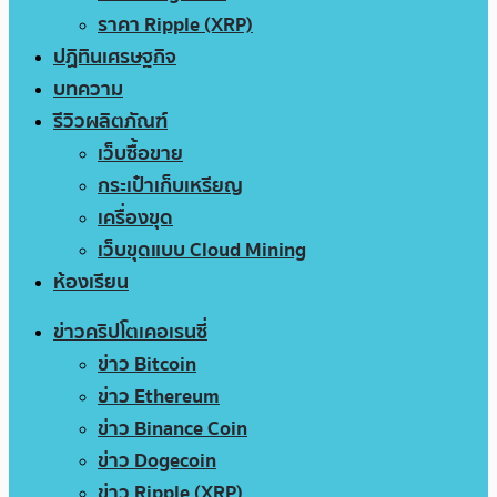
ราคา Ripple (XRP)
ปฏิทินเศรษฐกิจ
บทความ
รีวิวผลิตภัณฑ์
เว็บซื้อขาย
กระเป๋าเก็บเหรียญ
เครื่องขุด
เว็บขุดแบบ Cloud Mining
ห้องเรียน
ข่าวคริปโตเคอเรนซี่
ข่าว Bitcoin
ข่าว Ethereum
ข่าว Binance Coin
ข่าว Dogecoin
ข่าว Ripple (XRP)