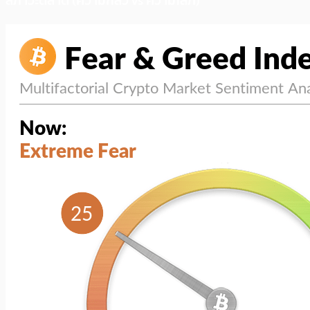
สภาวะตลาด (ความกลัว vs ความโลภ)